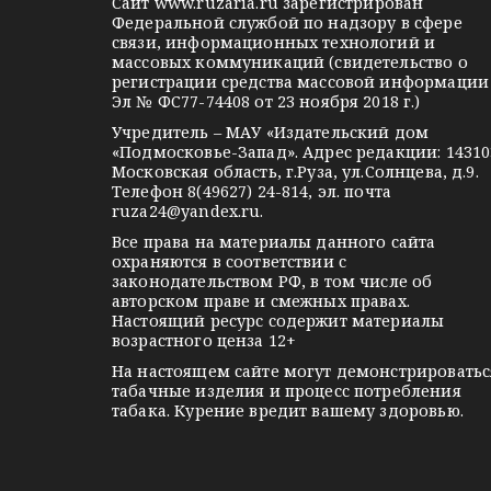
Сайт
www.ruzaria.ru
зарегистрирован
я
r
l
a
Федеральной службой по надзору в сфере
связи, информационных технологий и
a
a
k
з
массовых коммуникаций (свидетельство о
m
s
t
регистрации средства массовой информации
а
Эл № ФС77-74408 от 23 ноября 2018 г.)
s
e
Учредитель – МАУ «Издательский дом
п
n
«Подмосковье-Запад». Адрес редакции: 14310
i
Московская область, г.Руза, ул.Солнцева, д.9.
и
Телефон 8(49627) 24-814, эл. почта
k
ruza24@yandex.ru
.
с
i
Все права на материалы данного сайта
е
охраняются в соответствии с
законодательством РФ, в том числе об
авторском праве и смежных правах.
й
Настоящий ресурс содержит материалы
возрастного ценза 12+
На настоящем сайте могут демонстрироватьс
табачные изделия и процесс потребления
табака. Курение вредит вашему здоровью.