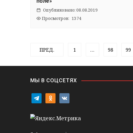
поле»
Опубликовано:
08.08.2019
Просмотров: 1374
П
ПРЕД.
1
…
98
99
а
г
и
МЫ В СОЦСЕТЯХ
н
t
o
v
а
e
d
k
l
n
o
ц
e
o
n
и
g
k
t