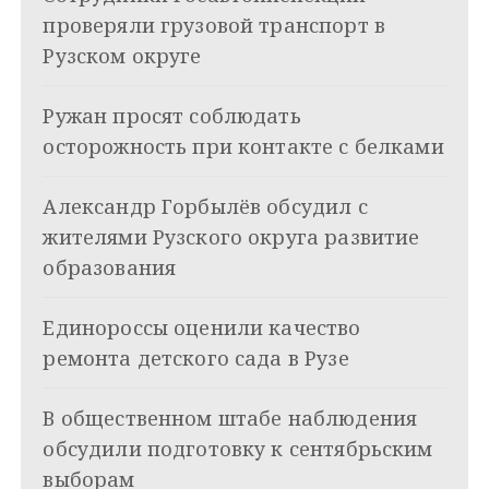
г
проверяли грузовой транспорт в
а
Рузском округе
ц
Ружан просят соблюдать
и
осторожность при контакте с белками
я
Александр Горбылёв обсудил с
п
жителями Рузского округа развитие
о
образования
з
Единороссы оценили качество
а
ремонта детского сада в Рузе
п
и
В общественном штабе наблюдения
обсудили подготовку к сентябрьским
с
выборам