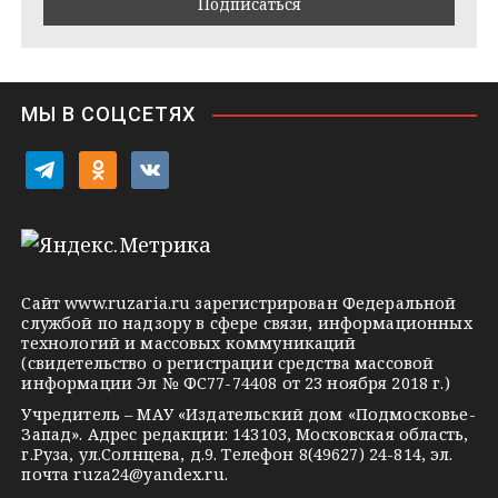
m
t
s
e
s
n
i
МЫ В СОЦСЕТЯХ
k
i
t
o
v
e
d
k
l
n
o
e
o
n
g
k
t
Сайт
www.ruzaria.ru
зарегистрирован Федеральной
r
l
a
службой по надзору в сфере связи, информационных
технологий и массовых коммуникаций
a
a
k
(свидетельство о регистрации средства массовой
m
s
t
информации Эл № ФС77-74408 от 23 ноября 2018 г.)
s
e
Учредитель – МАУ «Издательский дом «Подмосковье-
Запад». Адрес редакции: 143103, Московская область,
n
г.Руза, ул.Солнцева, д.9. Телефон 8(49627) 24-814, эл.
i
почта
ruza24@yandex.ru
.