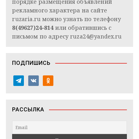
порядке размещения объявлений
рекламного характера на сайте
ruzaria.ru можно узнать по телефону
8(49627)24-814
или обратившись с
письмом по адресу
ruza24@yandex.ru
ПОДПИШИСЬ
t
v
o
e
k
d
l
o
n
e
n
o
РАССЫЛКА
g
t
k
r
a
l
a
k
a