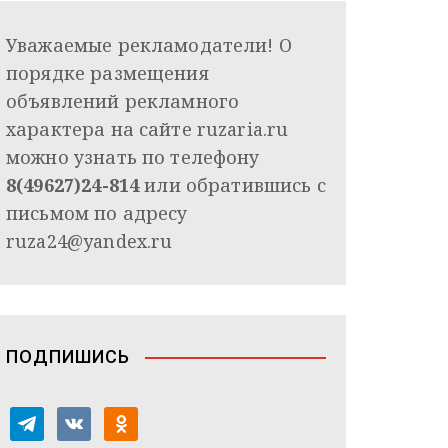
Уважаемые рекламодатели! О
порядке размещения
объявлений рекламного
характера на сайте ruzaria.ru
можно узнать по телефону
8(49627)24-814
или обратившись с
письмом по адресу
ruza24@yandex.ru
ПОДПИШИСЬ
t
v
o