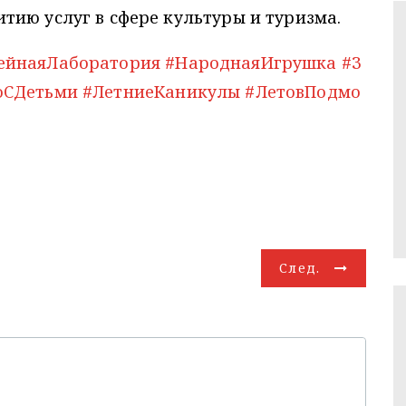
ию услуг в сфере культуры и туризма.
ейнаяЛаборатория
#НароднаяИгрушка
#З
оСДетьми
#ЛетниеКаникулы
#ЛетовПодмо
След.