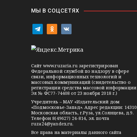
я
м
МЫ В СОЦСЕТЯХ
t
o
v
e
d
k
l
n
o
e
o
n
g
k
t
Сайт
www.ruzaria.ru
зарегистрирован
r
l
a
Федеральной службой по надзору в сфере
связи, информационных технологий и
a
a
k
массовых коммуникаций (свидетельство о
m
s
t
регистрации средства массовой информации
Эл № ФС77-74408 от 23 ноября 2018 г.)
s
e
Учредитель – МАУ «Издательский дом
n
«Подмосковье-Запад». Адрес редакции: 14310
i
Московская область, г.Руза, ул.Солнцева, д.9.
Телефон 8(49627) 24-814, эл. почта
k
ruza24@yandex.ru
.
i
Все права на материалы данного сайта