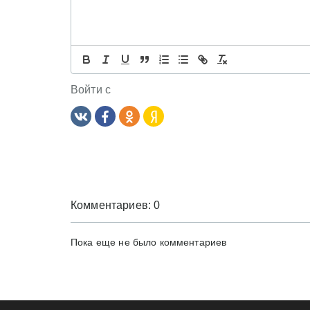
а
ц
и
Войти с
я
п
о
з
а
Комментариев: 0
п
Пока еще не было комментариев
и
с