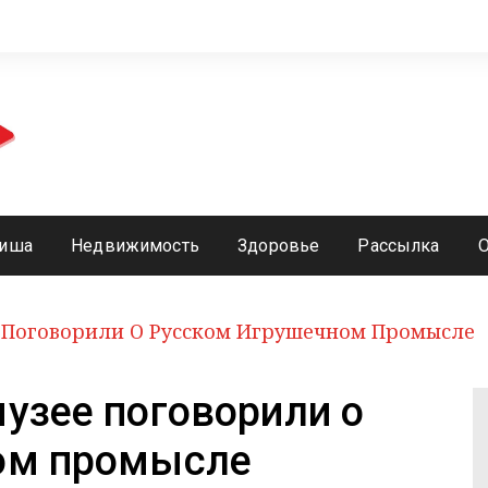
иша
Недвижимость
Здоровье
Рассылка
 Поговорили О Русском Игрушечном Промысле
узее поговорили о
ом промысле