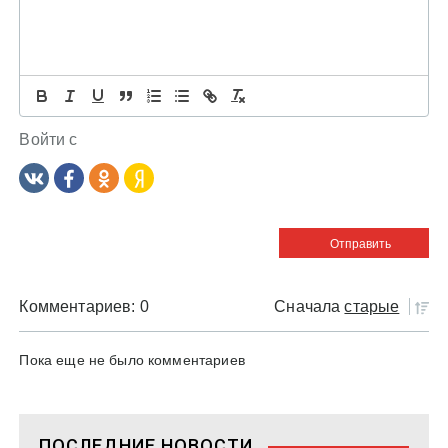
i
г
а
ц
и
Войти с
я
п
о
з
Комментариев: 0
Сначала
старые
а
п
Пока еще не было комментариев
и
с
ПОСЛЕДНИЕ НОВОСТИ