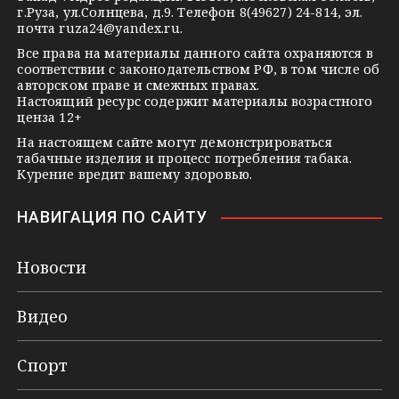
n
г.Руза, ул.Солнцева, д.9. Телефон 8(49627) 24-814, эл.
i
почта
ruza24@yandex.ru
.
k
Все права на материалы данного сайта охраняются в
соответствии с законодательством РФ, в том числе об
i
авторском праве и смежных правах.
Настоящий ресурс содержит материалы возрастного
ценза 12+
На настоящем сайте могут демонстрироваться
табачные изделия и процесс потребления табака.
Курение вредит вашему здоровью.
НАВИГАЦИЯ ПО САЙТУ
Новости
Видео
Спорт