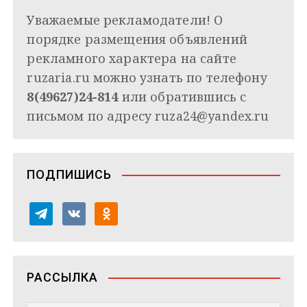
Уважаемые рекламодатели! О
порядке размещения объявлений
рекламного характера на сайте
ruzaria.ru можно узнать по телефону
8(49627)24-814
или обратившись с
письмом по адресу
ruza24@yandex.ru
ПОДПИШИСЬ
t
v
o
e
k
d
l
o
n
e
n
o
РАССЫЛКА
g
t
k