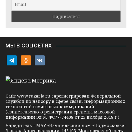
r
a
l
a
k
a
m
t
s
e
s
n
i
МЫ В СОЦСЕТЯХ
k
i
t
o
v
e
d
k
l
n
o
e
o
n
g
k
t
Сайт
www.ruzaria.ru
зарегистрирован Федеральной
r
l
a
службой по надзору в сфере связи, информационных
технологий и массовых коммуникаций
a
a
k
(свидетельство о регистрации средства массовой
m
s
t
информации Эл № ФС77-74408 от 23 ноября 2018 г.)
s
e
Учредитель – МАУ «Издательский дом «Подмосковье-
Запад». Адрес редакции: 143103, Московская область,