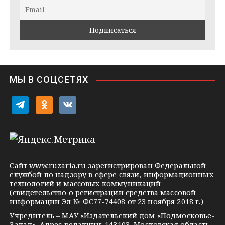
r
a
l
a
k
a
m
t
s
e
s
n
i
МЫ В СОЦСЕТЯХ
k
i
t
o
v
e
d
k
l
n
o
e
o
n
g
k
t
Сайт
www.ruzaria.ru
зарегистрирован Федеральной
r
l
a
службой по надзору в сфере связи, информационных
технологий и массовых коммуникаций
a
a
k
(свидетельство о регистрации средства массовой
m
s
t
информации Эл № ФС77-74408 от 23 ноября 2018 г.)
s
e
Учредитель – МАУ «Издательский дом «Подмосковье-
Запад». Адрес редакции: 143103, Московская область,