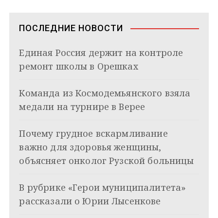
а
m
s
p
n
т
s
ь
в
n
ПОСЛЕДНИЕ НОВОСТИ
i
и
k
Единая Россия держит на контроле
i
г
ремонт школы в Орешках
а
Команда из Космодемьянского взяла
ц
медали на турнире в Верее
и
я
Почему грудное вскармливание
важно для здоровья женщины,
п
объясняет онколог Рузской больницы
о
з
В рубрике «Герои муниципалитета»
рассказали о Юрии Лысенкове
а