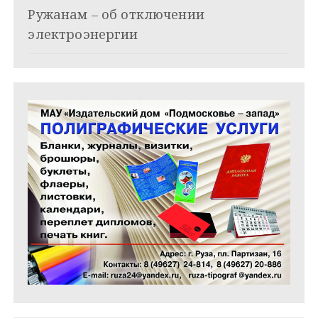
п
Ружанам – об отключении
и
электроэнергии
с
я
м