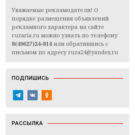
Уважаемые рекламодатели! О
порядке размещения объявлений
рекламного характера на сайте
ruzaria.ru можно узнать по телефону
8(49627)24-814
или обратившись с
письмом по адресу
ruza24@yandex.ru
ПОДПИШИСЬ
t
v
o
e
k
d
l
o
n
e
n
o
РАССЫЛКА
g
t
k