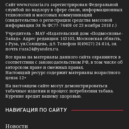
g
k
t
Сайт
www.ruzaria.ru
зарегистрирован Федеральной
r
l
a
службой по надзору в сфере связи, информационных
технологий и массовых коммуникаций
a
a
k
(свидетельство о регистрации средства массовой
m
s
t
информации Эл № ФС77-74408 от 23 ноября 2018 г.)
s
e
Учредитель – МАУ «Издательский дом «Подмосковье-
Запад». Адрес редакции: 143103, Московская область,
n
г.Руза, ул.Солнцева, д.9. Телефон 8(49627) 24-814, эл.
i
почта
ruza24@yandex.ru
.
k
Все права на материалы данного сайта охраняются в
соответствии с законодательством РФ, в том числе об
i
авторском праве и смежных правах.
Настоящий ресурс содержит материалы возрастного
ценза 12+
На настоящем сайте могут демонстрироваться
табачные изделия и процесс потребления табака.
Курение вредит вашему здоровью.
НАВИГАЦИЯ ПО САЙТУ
Новости