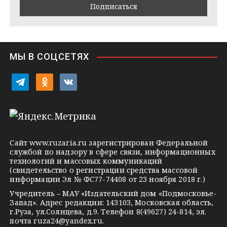
m
t
s
e
s
n
i
МЫ В СОЦСЕТЯХ
k
i
t
o
v
e
d
k
l
n
o
e
o
n
g
k
t
Сайт
www.ruzaria.ru
зарегистрирован Федеральной
r
l
a
службой по надзору в сфере связи, информационных
технологий и массовых коммуникаций
a
a
k
(свидетельство о регистрации средства массовой
m
s
t
информации Эл № ФС77-74408 от 23 ноября 2018 г.)
s
e
Учредитель – МАУ «Издательский дом «Подмосковье-
Запад». Адрес редакции: 143103, Московская область,
n
г.Руза, ул.Солнцева, д.9. Телефон 8(49627) 24-814, эл.
i
почта
ruza24@yandex.ru
.