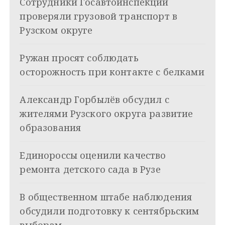
Сотрудники Госавтоинспекции
i
г
проверяли грузовой транспорт в
а
Рузском округе
ц
Ружан просят соблюдать
и
осторожность при контакте с белками
я
Александр Горбылёв обсудил с
п
жителями Рузского округа развитие
о
образования
з
Единороссы оценили качество
а
ремонта детского сада в Рузе
п
и
В общественном штабе наблюдения
обсудили подготовку к сентябрьским
с
выборам