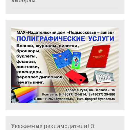
я
м
Уважаемые рекламодатели! О