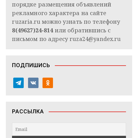
порядке размещения объявлений
рекламного характера на сайте
ruzaria.ru можно узнать по телефону
8(49627)24-814
или обратившись с
письмом по адресу
ruza24@yandex.ru
ПОДПИШИСЬ
t
v
o
e
k
d
l
o
n
e
n
o
РАССЫЛКА
g
t
k
r
a
l
a
k
a