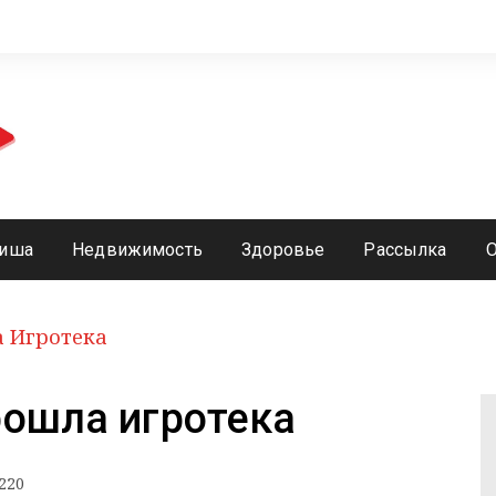
иша
Недвижимость
Здоровье
Рассылка
а Игротека
рошла игротека
220