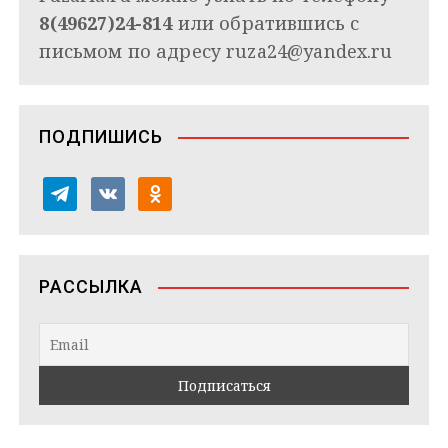
8(49627)24-814
или обратившись с
письмом по адресу
ruza24@yandex.ru
ПОДПИШИСЬ
t
v
o
e
k
d
l
o
n
e
n
o
РАССЫЛКА
g
t
k
r
a
l
a
k
a
m
t
s
e
s
n