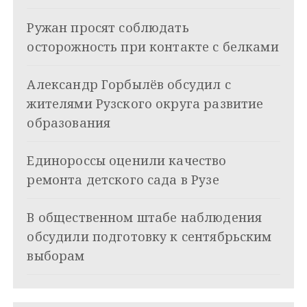
ц
Ружан просят соблюдать
и
осторожность при контакте с белками
я
Александр Горбылёв обсудил с
п
жителями Рузского округа развитие
о
образования
з
Единороссы оценили качество
а
ремонта детского сада в Рузе
п
и
В общественном штабе наблюдения
обсудили подготовку к сентябрьским
с
выборам
я
м