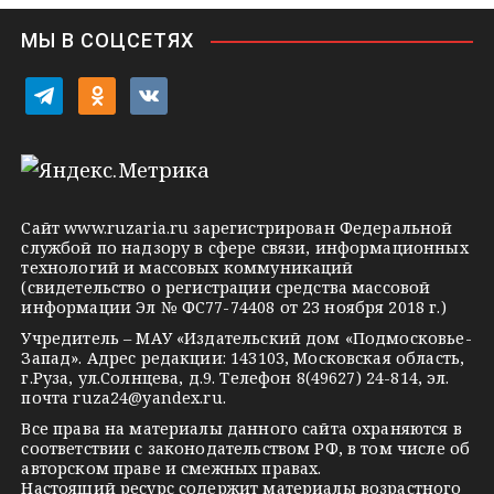
i
МЫ В СОЦСЕТЯХ
k
i
t
o
v
e
d
k
l
n
o
e
o
n
g
k
t
Сайт
www.ruzaria.ru
зарегистрирован Федеральной
r
l
a
службой по надзору в сфере связи, информационных
технологий и массовых коммуникаций
a
a
k
(свидетельство о регистрации средства массовой
m
s
t
информации Эл № ФС77-74408 от 23 ноября 2018 г.)
s
e
Учредитель – МАУ «Издательский дом «Подмосковье-
Запад». Адрес редакции: 143103, Московская область,
n
г.Руза, ул.Солнцева, д.9. Телефон 8(49627) 24-814, эл.
i
почта
ruza24@yandex.ru
.
k
Все права на материалы данного сайта охраняются в
соответствии с законодательством РФ, в том числе об
i
авторском праве и смежных правах.
Настоящий ресурс содержит материалы возрастного