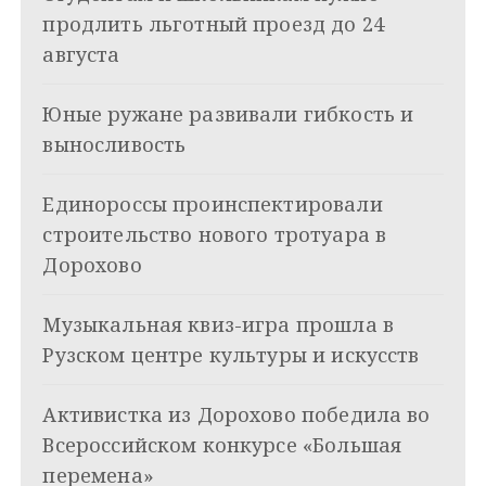
г
продлить льготный проезд до 24
а
августа
ц
Юные ружане развивали гибкость и
и
выносливость
я
Единороссы проинспектировали
п
строительство нового тротуара в
о
Дорохово
з
Музыкальная квиз-игра прошла в
а
Рузском центре культуры и искусств
п
и
Активистка из Дорохово победила во
Всероссийском конкурсе «Большая
с
перемена»