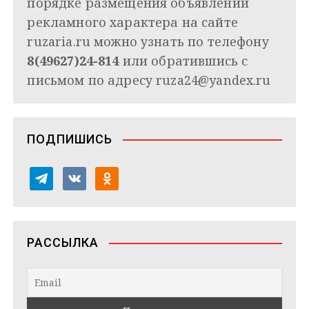
порядке размещения объявлений
рекламного характера на сайте
ruzaria.ru можно узнать по телефону
8(49627)24-814
или обратившись с
письмом по адресу
ruza24@yandex.ru
ПОДПИШИСЬ
t
v
o
e
k
d
l
o
n
e
n
o
РАССЫЛКА
g
t
k
r
a
l
a
k
a