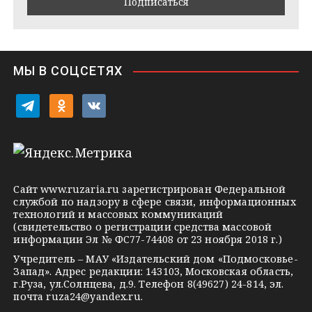
m
t
s
e
s
n
i
МЫ В СОЦСЕТЯХ
k
i
t
o
v
e
d
k
l
n
o
e
o
n
g
k
t
Сайт
www.ruzaria.ru
зарегистрирован Федеральной
r
l
a
службой по надзору в сфере связи, информационных
технологий и массовых коммуникаций
a
a
k
(свидетельство о регистрации средства массовой
m
s
t
информации Эл № ФС77-74408 от 23 ноября 2018 г.)
s
e
Учредитель – МАУ «Издательский дом «Подмосковье-
Запад». Адрес редакции: 143103, Московская область,
n
г.Руза, ул.Солнцева, д.9. Телефон 8(49627) 24-814, эл.
i
почта
ruza24@yandex.ru
.