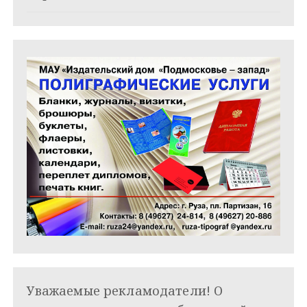
я
м
Уважаемые рекламодатели! О