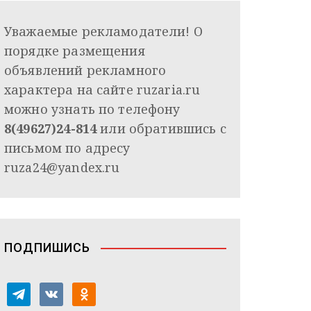
Уважаемые рекламодатели! О
порядке размещения
объявлений рекламного
характера на сайте ruzaria.ru
можно узнать по телефону
8(49627)24-814
или обратившись с
письмом по адресу
ruza24@yandex.ru
ПОДПИШИСЬ
t
v
o