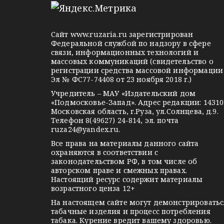
l
n
o
e
o
n
g
k
t
Сайт
www.ruzaria.ru
зарегистрирован
r
l
a
Федеральной службой по надзору в сфере
связи, информационных технологий и
a
a
k
массовых коммуникаций (свидетельство о
m
s
t
регистрации средства массовой информации
Эл № ФС77-74408 от 23 ноября 2018 г.)
s
e
Учредитель – МАУ «Издательский дом
n
«Подмосковье-Запад». Адрес редакции: 14310
i
Московская область, г.Руза, ул.Солнцева, д.9.
Телефон 8(49627) 24-814, эл. почта
k
ruza24@yandex.ru
.
i
Все права на материалы данного сайта
охраняются в соответствии с
законодательством РФ, в том числе об
авторском праве и смежных правах.
Настоящий ресурс содержит материалы
возрастного ценза 12+
На настоящем сайте могут демонстрироватьс
табачные изделия и процесс потребления
табака. Курение вредит вашему здоровью.