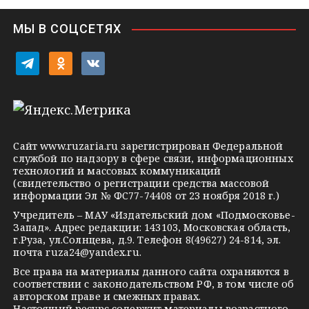
i
МЫ В СОЦСЕТЯХ
k
i
t
o
v
e
d
k
l
n
o
e
o
n
g
k
t
Сайт
www.ruzaria.ru
зарегистрирован Федеральной
r
l
a
службой по надзору в сфере связи, информационных
технологий и массовых коммуникаций
a
a
k
(свидетельство о регистрации средства массовой
m
s
t
информации Эл № ФС77-74408 от 23 ноября 2018 г.)
s
e
Учредитель – МАУ «Издательский дом «Подмосковье-
Запад». Адрес редакции: 143103, Московская область,
n
г.Руза, ул.Солнцева, д.9. Телефон 8(49627) 24-814, эл.
i
почта
ruza24@yandex.ru
.
k
Все права на материалы данного сайта охраняются в
соответствии с законодательством РФ, в том числе об
i
авторском праве и смежных правах.
Настоящий ресурс содержит материалы возрастного