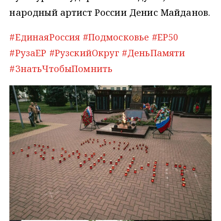
народный артист России Денис Майданов.
#ЕдинаяРоссия
#Подмосковье
#ЕР50
#РузаЕР
#РузскийОкруг
#ДеньПамяти
#ЗнатьЧтобыПомнить