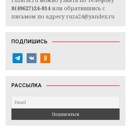
ruzaria.ru можно узнать по телефону
8(49627)24-814
или обратившись с
письмом по адресу
ruza24@yandex.ru
ПОДПИШИСЬ
t
v
o
e
k
d
l
o
n
e
n
o
РАССЫЛКА
g
t
k
r
a
l
a
k
a
m
t
s
e
s
n