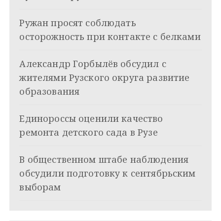
ц
Ружан просят соблюдать
и
осторожность при контакте с белками
я
Александр Горбылёв обсудил с
п
жителями Рузского округа развитие
о
образования
з
Единороссы оценили качество
а
ремонта детского сада в Рузе
п
и
В общественном штабе наблюдения
обсудили подготовку к сентябрьским
с
выборам
я
м