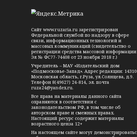
e
d
k
l
n
o
я
e
o
n
м
g
k
t
Сайт
www.ruzaria.ru
зарегистрирован
r
l
a
Федеральной службой по надзору в сфере
связи, информационных технологий и
a
a
k
массовых коммуникаций (свидетельство о
m
s
t
регистрации средства массовой информации
Эл № ФС77-74408 от 23 ноября 2018 г.)
s
e
Учредитель – МАУ «Издательский дом
n
«Подмосковье-Запад». Адрес редакции: 14310
i
Московская область, г.Руза, ул.Солнцева, д.9.
Телефон 8(49627) 24-814, эл. почта
k
ruza24@yandex.ru
.
i
Все права на материалы данного сайта
охраняются в соответствии с
законодательством РФ, в том числе об
авторском праве и смежных правах.
Настоящий ресурс содержит материалы
возрастного ценза 12+
На настоящем сайте могут демонстрироватьс