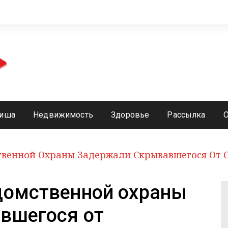
иша
Недвижимость
Здоровье
Рассылка
твенной Охраны Задержали Скрывавшегося От 
домственной охраны
вшегося от