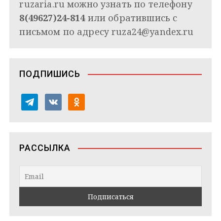
ruzaria.ru можно узнать по телефону
8(49627)24-814
или обратившись с
письмом по адресу
ruza24@yandex.ru
ПОДПИШИСЬ
t
v
o
e
k
d
l
o
n
e
n
o
РАССЫЛКА
g
t
k
r
a
l
a
k
a
m
t
s
e
s