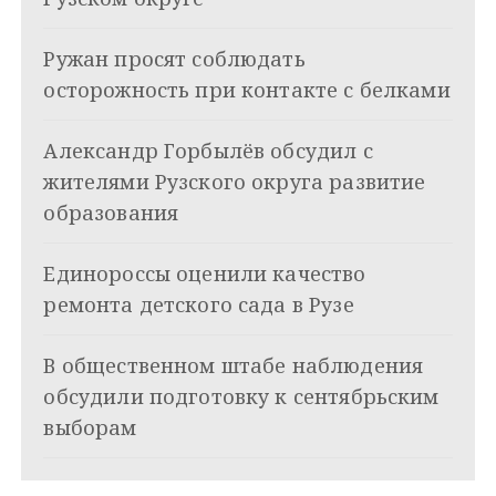
ц
Ружан просят соблюдать
и
осторожность при контакте с белками
я
Александр Горбылёв обсудил с
п
жителями Рузского округа развитие
о
образования
з
Единороссы оценили качество
а
ремонта детского сада в Рузе
п
и
В общественном штабе наблюдения
обсудили подготовку к сентябрьским
с
выборам
я