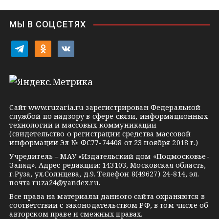
n
i
МЫ В СОЦСЕТЯХ
k
i
t
o
v
e
d
k
l
n
o
e
o
n
g
k
t
Сайт
www.ruzaria.ru
зарегистрирован Федеральной
r
l
a
службой по надзору в сфере связи, информационных
технологий и массовых коммуникаций
a
a
k
(свидетельство о регистрации средства массовой
m
s
t
информации Эл № ФС77-74408 от 23 ноября 2018 г.)
s
e
Учредитель – МАУ «Издательский дом «Подмосковье-
Запад». Адрес редакции: 143103, Московская область,
n
г.Руза, ул.Солнцева, д.9. Телефон 8(49627) 24-814, эл.
i
почта
ruza24@yandex.ru
.
k
Все права на материалы данного сайта охраняются в
соответствии с законодательством РФ, в том числе об
i
авторском праве и смежных правах.