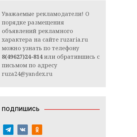
Уважаемые рекламодатели! О
порядке размещения
объявлений рекламного
характера на сайте ruzaria.ru
можно узнать по телефону
8(49627)24-814
или обратившись с
письмом по адресу
ruza24@yandex.ru
ПОДПИШИСЬ
t
v
o