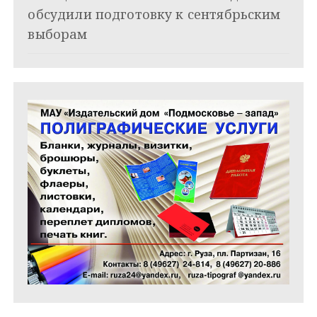
обсудили подготовку к сентябрьским
с
выборам
я
м