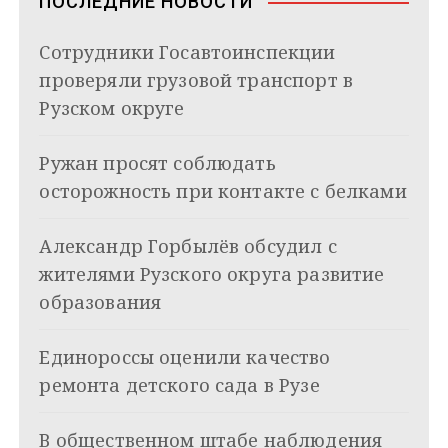
ПОСЛЕДНИЕ НОВОСТИ
i
и
k
Сотрудники Госавтоинспекции
i
г
проверяли грузовой транспорт в
а
Рузском округе
ц
Ружан просят соблюдать
и
осторожность при контакте с белками
я
Александр Горбылёв обсудил с
п
жителями Рузского округа развитие
о
образования
з
Единороссы оценили качество
а
ремонта детского сада в Рузе
п
и
В общественном штабе наблюдения