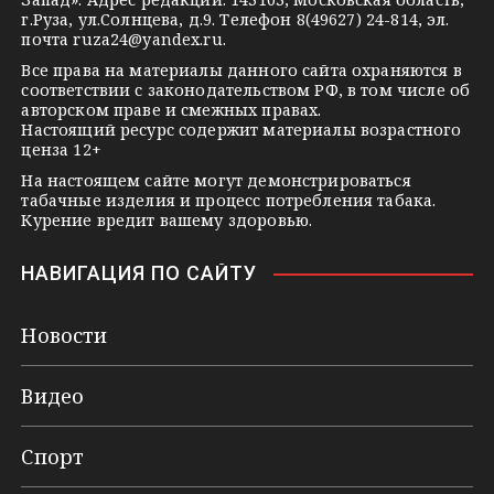
n
г.Руза, ул.Солнцева, д.9. Телефон 8(49627) 24-814, эл.
i
почта
ruza24@yandex.ru
.
k
Все права на материалы данного сайта охраняются в
соответствии с законодательством РФ, в том числе об
i
авторском праве и смежных правах.
Настоящий ресурс содержит материалы возрастного
ценза 12+
На настоящем сайте могут демонстрироваться
табачные изделия и процесс потребления табака.
Курение вредит вашему здоровью.
НАВИГАЦИЯ ПО САЙТУ
Новости
Видео
Спорт