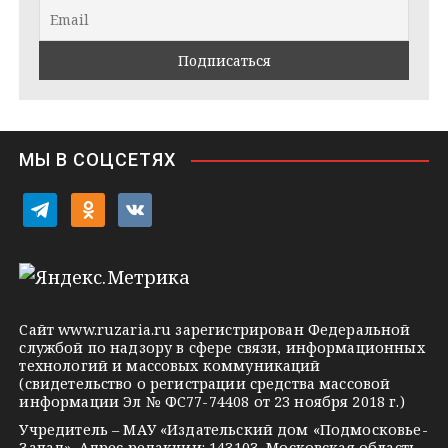
r
a
l
a
k
a
m
t
s
e
s
n
i
МЫ В СОЦСЕТЯХ
k
i
t
o
v
e
d
k
l
n
o
e
o
n
g
k
t
Сайт
www.ruzaria.ru
зарегистрирован Федеральной
r
l
a
службой по надзору в сфере связи, информационных
технологий и массовых коммуникаций
a
a
k
(свидетельство о регистрации средства массовой
m
s
t
информации Эл № ФС77-74408 от 23 ноября 2018 г.)
s
e
Учредитель – МАУ «Издательский дом «Подмосковье-
Запад». Адрес редакции: 143103, Московская область,