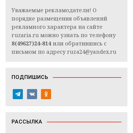
Уважаемые рекламодатели! О
порядке размещения объявлений
рекламного характера на сайте
ruzaria.ru можно узнать по телефону
8(49627)24-814
или обратившись с
письмом по адресу
ruza24@yandex.ru
ПОДПИШИСЬ
t
v
o
e
k
d
l
o
n
e
n
o
РАССЫЛКА
g
t
k