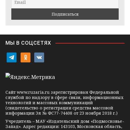
a
k
a
m
t
s
e
s
n
i
МЫ В СОЦСЕТЯХ
k
i
t
o
v
e
d
k
l
n
o
e
o
n
g
k
t
Сайт
www.ruzaria.ru
зарегистрирован Федеральной
r
l
a
службой по надзору в сфере связи, информационных
технологий и массовых коммуникаций
a
a
k
(свидетельство о регистрации средства массовой
m
s
t
информации Эл № ФС77-74408 от 23 ноября 2018 г.)
s
e
Учредитель – МАУ «Издательский дом «Подмосковье-
Запад». Адрес редакции: 143103, Московская область,
n