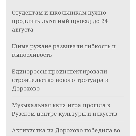
i
и
k
Студентам и школьникам нужно
i
г
продлить льготный проезд до 24
а
августа
ц
Юные ружане развивали гибкость и
и
выносливость
я
Единороссы проинспектировали
п
строительство нового тротуара в
о
Дорохово
з
Музыкальная квиз-игра прошла в
а
Рузском центре культуры и искусств
п
и
Активистка из Дорохово победила во