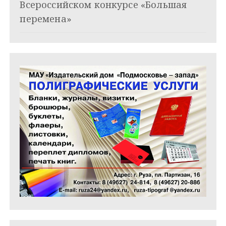
Всероссийском конкурсе «Большая
с
перемена»
я
м