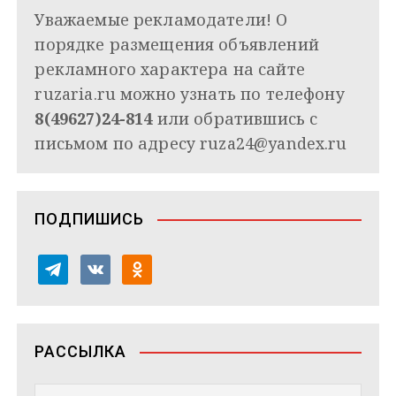
Уважаемые рекламодатели! О
порядке размещения объявлений
рекламного характера на сайте
ruzaria.ru можно узнать по телефону
8(49627)24-814
или обратившись с
письмом по адресу
ruza24@yandex.ru
ПОДПИШИСЬ
t
v
o
e
k
d
l
o
n
e
n
o
РАССЫЛКА
g
t
k
r
a
l