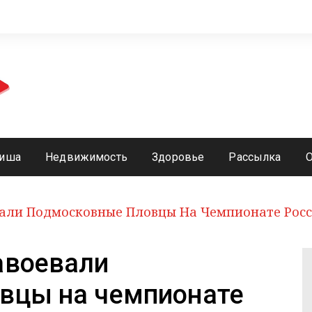
иша
Недвижимость
Здоровье
Рассылка
али Подмосковные Пловцы На Чемпионате Росс
авоевали
вцы на чемпионате