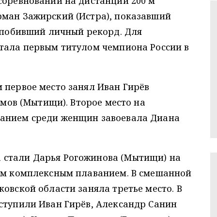
соревнований на дистанции 200 м
рман Зажирский (Истра), показавший
и побивший личный рекорд. Для
стала первым титулом чемпиона России в
 первое место занял Иван Гирёв
кимов (Мытищи). Второе место на
ванием среди женщин завоевала Диана
 стали Дарья Рогожинова (Мытищи) на
0 м комплексным плаванием. В смешанной
овской области заняла третье место. В
ступили Иван Гирёв, Александр Санин