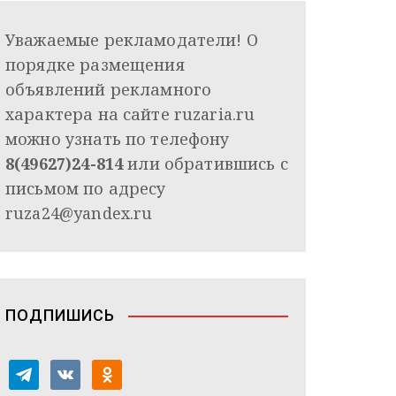
Уважаемые рекламодатели! О
порядке размещения
объявлений рекламного
характера на сайте ruzaria.ru
можно узнать по телефону
8(49627)24-814
или обратившись с
письмом по адресу
ruza24@yandex.ru
ПОДПИШИСЬ
t
v
o