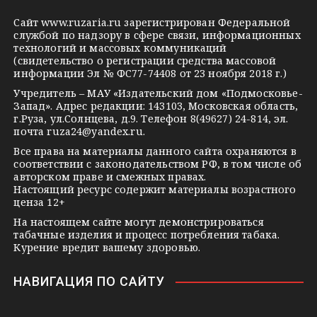
g
k
t
Сайт
www.ruzaria.ru
зарегистрирован Федеральной
r
l
a
службой по надзору в сфере связи, информационных
технологий и массовых коммуникаций
a
a
k
(свидетельство о регистрации средства массовой
m
s
t
информации Эл № ФС77-74408 от 23 ноября 2018 г.)
s
e
Учредитель – МАУ «Издательский дом «Подмосковье-
Запад». Адрес редакции: 143103, Московская область,
n
г.Руза, ул.Солнцева, д.9. Телефон 8(49627) 24-814, эл.
i
почта
ruza24@yandex.ru
.
k
Все права на материалы данного сайта охраняются в
соответствии с законодательством РФ, в том числе об
i
авторском праве и смежных правах.
Настоящий ресурс содержит материалы возрастного
ценза 12+
На настоящем сайте могут демонстрироваться
табачные изделия и процесс потребления табака.
Курение вредит вашему здоровью.
НАВИГАЦИЯ ПО САЙТУ