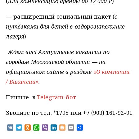
(
или компенсацию аренды до 12 000 ₽
)
— расширенный социальный пакет (
с
путёвками для детей в оздоровительные
лагеря
)
Ждем вас! Актуальные вакансии по
городам Московской области — на
официальном сайте в разделе
«О компании
/ Вакансии»
.
Пишите в
Telegram-бот
Звоните по тел. *1795 или +7 (903) 161-92-91
V
T
O
W
V
L
B
E
О
K
e
d
h
i
i
l
m
т