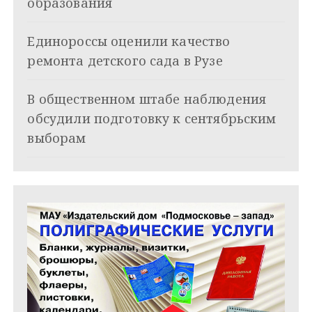
образования
з
Единороссы оценили качество
а
ремонта детского сада в Рузе
п
и
В общественном штабе наблюдения
обсудили подготовку к сентябрьским
с
выборам
я
м