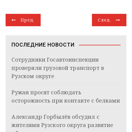
l
n
a
b
n
o
a
п
e
o
t
e
k
g
i
р
g
k
s
r
e
g
l
а
Н
r
l
A
d
e
в
Пред.
След.
a
a
p
I
r
и
а
m
s
p
n
т
s
ь
в
n
ПОСЛЕДНИЕ НОВОСТИ
i
и
k
Сотрудники Госавтоинспекции
i
г
проверяли грузовой транспорт в
а
Рузском округе
ц
Ружан просят соблюдать
и
осторожность при контакте с белками
я
Александр Горбылёв обсудил с
п
жителями Рузского округа развитие
о