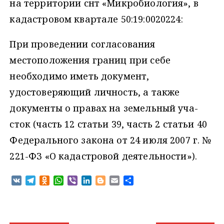
на территории снт «Микробиология», в
кадастровом квартале 50:19:0020224:
При проведении согласования
местоположения границ при себе
необходимо иметь документ,
удостоверяющий личность, а также
документы о правах на земельный уча­
сток (часть 12 статьи 39, часть 2 статьи 40
Федерального закона от 24 июля 2007 г. №
221-ФЗ «О кадастровой дея­тельности»).
V
T
O
W
V
L
B
E
О
K
e
d
h
i
i
l
m
т
l
n
a
b
n
o
a
п
e
o
t
e
k
g
i
р
g
k
s
r
e
g
l
а