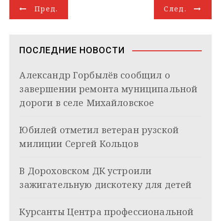
Н
r
l
A
d
e
в
Пред.
След.
a
a
p
I
r
и
а
m
s
p
n
т
s
ь
в
n
ПОСЛЕДНИЕ НОВОСТИ
i
и
k
Александр Горбылёв сообщил о
i
г
завершении ремонта муниципальной
а
дороги в селе Михайловское
ц
Юбилей отметил ветеран рузской
и
милиции Сергей Кольцов
я
В Дороховском ДК устроили
п
зажигательную дискотеку для детей
о
з
Курсанты Центра профессиональной