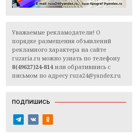
Уважаемые рекламодатели! О
порядке размещения объявлений
рекламного характера на сайте
ruzaria.ru можно узнать по телефону
8(49627)24-814
или обратившись с
письмом по адресу
ruza24@yandex.ru
ПОДПИШИСЬ
t
v
o
e
k
d
l
o
n