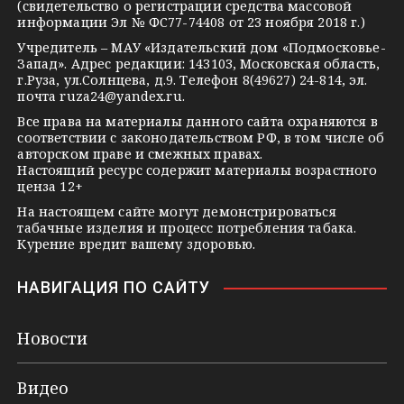
(свидетельство о регистрации средства массовой
m
s
t
информации Эл № ФС77-74408 от 23 ноября 2018 г.)
s
e
Учредитель – МАУ «Издательский дом «Подмосковье-
Запад». Адрес редакции: 143103, Московская область,
n
г.Руза, ул.Солнцева, д.9. Телефон 8(49627) 24-814, эл.
i
почта
ruza24@yandex.ru
.
k
Все права на материалы данного сайта охраняются в
соответствии с законодательством РФ, в том числе об
i
авторском праве и смежных правах.
Настоящий ресурс содержит материалы возрастного
ценза 12+
На настоящем сайте могут демонстрироваться
табачные изделия и процесс потребления табака.
Курение вредит вашему здоровью.
НАВИГАЦИЯ ПО САЙТУ
Новости
Видео