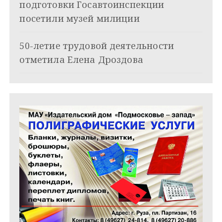
подготовки Госавтоинспекции
а
посетили музей милиции
п
и
50-летие трудовой деятельности
отметила Елена Дроздова
с
я
м