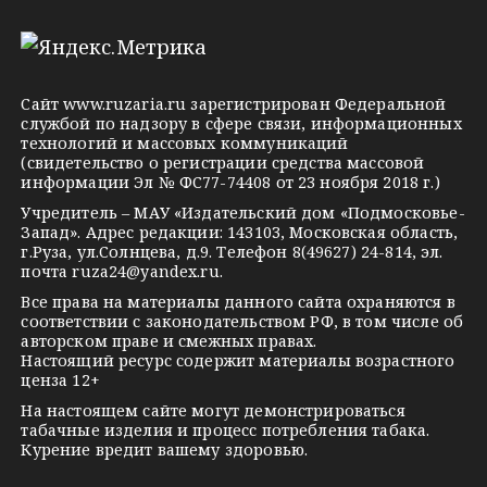
l
n
o
e
o
n
g
k
t
Сайт
www.ruzaria.ru
зарегистрирован Федеральной
r
l
a
службой по надзору в сфере связи, информационных
технологий и массовых коммуникаций
a
a
k
(свидетельство о регистрации средства массовой
m
s
t
информации Эл № ФС77-74408 от 23 ноября 2018 г.)
s
e
Учредитель – МАУ «Издательский дом «Подмосковье-
Запад». Адрес редакции: 143103, Московская область,
n
г.Руза, ул.Солнцева, д.9. Телефон 8(49627) 24-814, эл.
i
почта
ruza24@yandex.ru
.
k
Все права на материалы данного сайта охраняются в
соответствии с законодательством РФ, в том числе об
i
авторском праве и смежных правах.
Настоящий ресурс содержит материалы возрастного
ценза 12+
На настоящем сайте могут демонстрироваться
табачные изделия и процесс потребления табака.
Курение вредит вашему здоровью.