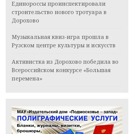
Единороссы проинспектировали
п
строительство нового тротуара в
о
Дорохово
з
Музыкальная квиз-игра прошла в
а
Рузском центре культуры и искусств
п
и
Активистка из Дорохово победила во
Всероссийском конкурсе «Большая
с
перемена»
я
м