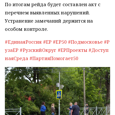
По итогам рейда будет составлен акт с
перечнем выявленных нарушений.
Устранение замечаний держится на
особом контроле.
#ЕдинаяРоссия
#ЕР
#ЕР50
#Подмосковье
#Р
узаЕР
#РузскийОкруг
#ЕРПроекты
#Доступ
наяСреда
#ПартияПомогает50