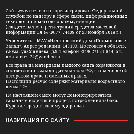
g
k
t
Сайт
www.ruzaria.ru
зарегистрирован Федеральной
r
l
a
службой по надзору в сфере связи, информационных
технологий и массовых коммуникаций
a
a
k
(свидетельство о регистрации средства массовой
m
s
t
информации Эл № ФС77-74408 от 23 ноября 2018 г.)
s
e
Учредитель – МАУ «Издательский дом «Подмосковье-
Запад». Адрес редакции: 143103, Московская область,
n
г.Руза, ул.Солнцева, д.9. Телефон 8(49627) 24-814, эл.
i
почта
ruza24@yandex.ru
.
k
Все права на материалы данного сайта охраняются в
соответствии с законодательством РФ, в том числе об
i
авторском праве и смежных правах.
Настоящий ресурс содержит материалы возрастного
ценза 12+
На настоящем сайте могут демонстрироваться
табачные изделия и процесс потребления табака.
Курение вредит вашему здоровью.
НАВИГАЦИЯ ПО САЙТУ