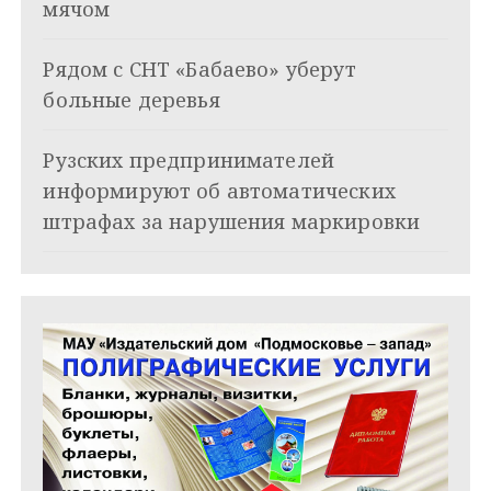
о
мячом
з
Рядом с СНТ «Бабаево» уберут
а
больные деревья
п
и
Рузских предпринимателей
информируют об автоматических
с
штрафах за нарушения маркировки
я
м