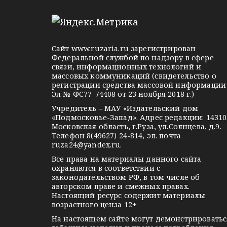
l
n
o
и
e
o
n
я
g
k
t
Сайт
www.ruzaria.ru
зарегистрирован
п
r
l
a
Федеральной службой по надзору в сфере
связи, информационных технологий и
a
a
k
о
массовых коммуникаций (свидетельство о
m
s
t
регистрации средства массовой информации
з
Эл № ФС77-74408 от 23 ноября 2018 г.)
s
e
Учредитель – МАУ «Издательский дом
а
n
«Подмосковье-Запад». Адрес редакции: 14310
i
Московская область, г.Руза, ул.Солнцева, д.9.
п
Телефон 8(49627) 24-814, эл. почта
k
ruza24@yandex.ru
.
и
i
Все права на материалы данного сайта
охраняются в соответствии с
с
законодательством РФ, в том числе об
авторском праве и смежных правах.
я
Настоящий ресурс содержит материалы
возрастного ценза 12+
м
На настоящем сайте могут демонстрироватьс