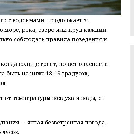
ого с водоемами, продолжается.
о море, река, озеро или пруд каждый
ельно соблюдать правила поведения и
когда солнце греет, но нет опасности
а быть не ниже 18-19 градусов,
ов.
 от температуры воздуха и воды, от
пания — ясная безветренная погода,
адусов.