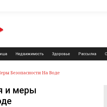
иша
Недвижимость
Здоровье
Рассылка
еры Безопасности На Воде
я и меры
оде