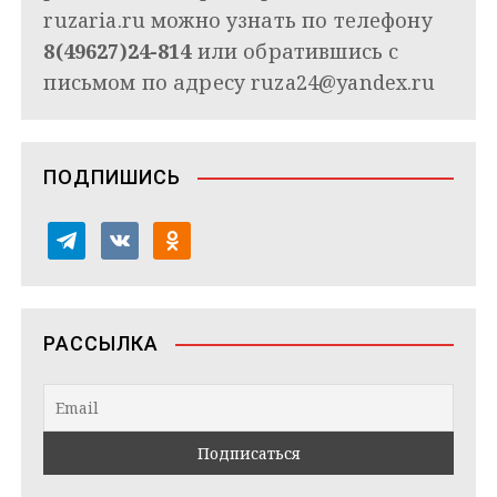
ruzaria.ru можно узнать по телефону
8(49627)24-814
или обратившись с
письмом по адресу
ruza24@yandex.ru
ПОДПИШИСЬ
t
v
o
e
k
d
l
o
n
e
n
o
РАССЫЛКА
g
t
k
r
a
l
a
k
a
m
t
s
e
s