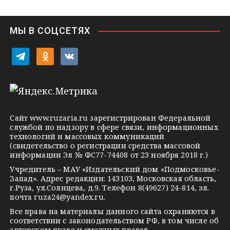
n
i
МЫ В СОЦСЕТЯХ
k
i
t
o
v
e
d
k
l
n
o
e
o
n
g
k
t
Сайт
www.ruzaria.ru
зарегистрирован Федеральной
r
l
a
службой по надзору в сфере связи, информационных
технологий и массовых коммуникаций
a
a
k
(свидетельство о регистрации средства массовой
m
s
t
информации Эл № ФС77-74408 от 23 ноября 2018 г.)
s
e
Учредитель – МАУ «Издательский дом «Подмосковье-
Запад». Адрес редакции: 143103, Московская область,
n
г.Руза, ул.Солнцева, д.9. Телефон 8(49627) 24-814, эл.
i
почта
ruza24@yandex.ru
.
k
Все права на материалы данного сайта охраняются в
соответствии с законодательством РФ, в том числе об
i
авторском праве и смежных правах.