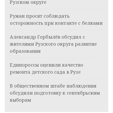
а
Рузском округе
ц
Ружан просят соблюдать
и
осторожность при контакте с белками
я
Александр Горбылёв обсудил с
п
жителями Рузского округа развитие
о
образования
з
Единороссы оценили качество
а
ремонта детского сада в Рузе
п
и
В общественном штабе наблюдения
обсудили подготовку к сентябрьским
с
выборам
я