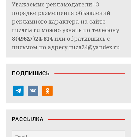
Уважаемые рекламодатели! О
порядке размещения объявлений
рекламного характера на сайте
ruzaria.ru можно узнать по телефону
8(49627)24-814
или обратившись с
письмом по адресу
ruza24@yandex.ru
ПОДПИШИСЬ
t
v
o
e
k
d
l
o
n
e
n
o
РАССЫЛКА
g
t
k
r
a
l