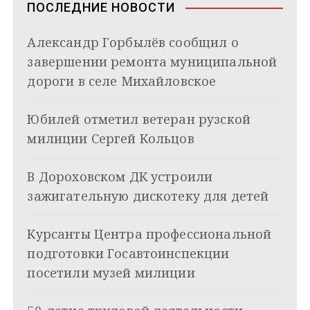
n
ПОСЛЕДНИЕ НОВОСТИ
i
и
k
Александр Горбылёв сообщил о
i
г
завершении ремонта муниципальной
а
дороги в селе Михайловское
ц
Юбилей отметил ветеран рузской
и
милиции Сергей Кольцов
я
В Дороховском ДК устроили
п
зажигательную дискотеку для детей
о
з
Курсанты Центра профессиональной
подготовки Госавтоинспекции
а
посетили музей милиции
п