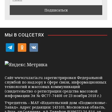
a
k
a
m
t
s
e
s
n
i
МЫ В СОЦСЕТЯХ
k
i
t
o
v
e
d
k
l
n
o
e
o
n
g
k
t
Сайт
www.ruzaria.ru
зарегистрирован Федеральной
r
l
a
службой по надзору в сфере связи, информационных
технологий и массовых коммуникаций
a
a
k
(свидетельство о регистрации средства массовой
m
s
t
информации Эл № ФС77-74408 от 23 ноября 2018 г.)
s
e
Учредитель – МАУ «Издательский дом «Подмосковье-
Запад». Адрес редакции: 143103, Московская область,
n
г.Руза, ул.Солнцева, д.9. Телефон 8(49627) 24-814, эл.