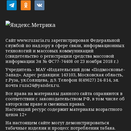
i
t
o
v
e
d
k
l
n
o
e
o
n
g
k
t
Сайт
www.ruzaria.ru
зарегистрирован Федеральной
r
l
a
службой по надзору в сфере связи, информационных
технологий и массовых коммуникаций
a
a
k
(свидетельство о регистрации средства массовой
m
s
t
информации Эл № ФС77-74408 от 23 ноября 2018 г.)
s
e
Учредитель – МАУ «Издательский дом «Подмосковье-
Запад». Адрес редакции: 143103, Московская область,
n
г.Руза, ул.Солнцева, д.9. Телефон 8(49627) 24-814, эл.
i
почта
ruza24@yandex.ru
.
k
Все права на материалы данного сайта охраняются в
соответствии с законодательством РФ, в том числе об
i
авторском праве и смежных правах.
Настоящий ресурс содержит материалы возрастного
ценза 12+
На настоящем сайте могут демонстрироваться
табачные изделия и процесс потребления табака.