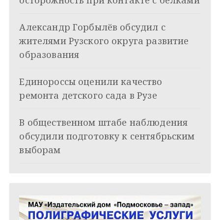
я
Александр Горбылёв обсудил с
п
жителями Рузского округа развитие
о
образования
з
Единороссы оценили качество
а
ремонта детского сада в Рузе
п
и
В общественном штабе наблюдения
обсудили подготовку к сентябрьским
с
выборам
я
м