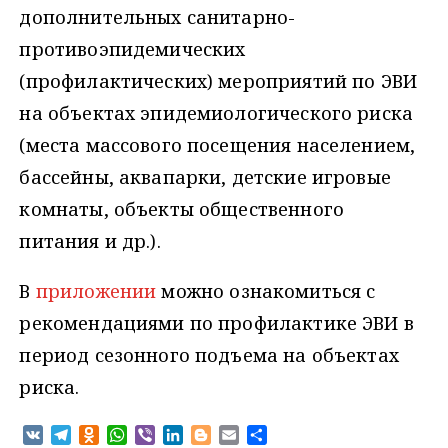
дополнительных санитарно-
противоэпидемических
(профилактических) мероприятий по ЭВИ
на объектах эпидемиологического риска
(места массового посещения населением,
бассейны, аквапарки, детские игровые
комнаты, объекты общественного
питания и др.).
В
приложении
можно ознакомиться с
рекомендациями по профилактике ЭВИ в
период сезонного подъема на объектах
риска.
V
T
O
W
V
L
B
E
О