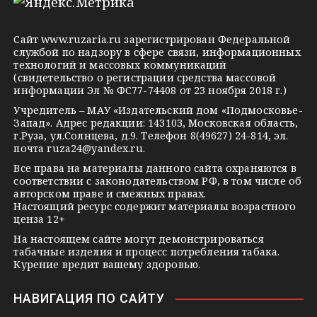
e
o
n
g
k
t
Сайт
www.ruzaria.ru
зарегистрирован Федеральной
r
l
a
службой по надзору в сфере связи, информационных
технологий и массовых коммуникаций
a
a
k
(свидетельство о регистрации средства массовой
m
s
t
информации Эл № ФС77-74408 от 23 ноября 2018 г.)
s
e
Учредитель – МАУ «Издательский дом «Подмосковье-
Запад». Адрес редакции: 143103, Московская область,
n
г.Руза, ул.Солнцева, д.9. Телефон 8(49627) 24-814, эл.
i
почта
ruza24@yandex.ru
.
k
Все права на материалы данного сайта охраняются в
соответствии с законодательством РФ, в том числе об
i
авторском праве и смежных правах.
Настоящий ресурс содержит материалы возрастного
ценза 12+
На настоящем сайте могут демонстрироваться
табачные изделия и процесс потребления табака.
Курение вредит вашему здоровью.
НАВИГАЦИЯ ПО САЙТУ