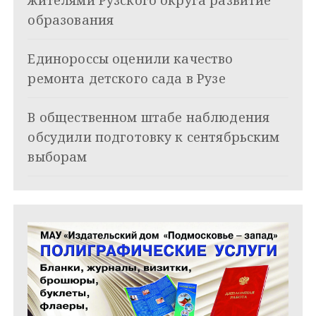
жителями Рузского округа развитие
о
образования
з
Единороссы оценили качество
а
ремонта детского сада в Рузе
п
и
В общественном штабе наблюдения
обсудили подготовку к сентябрьским
с
выборам
я
м