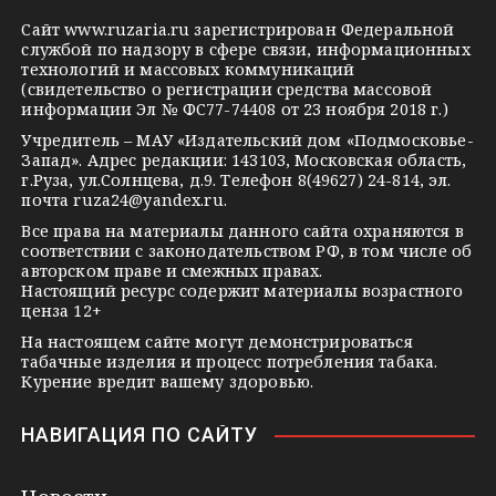
g
k
t
Сайт
www.ruzaria.ru
зарегистрирован Федеральной
r
l
a
службой по надзору в сфере связи, информационных
технологий и массовых коммуникаций
a
a
k
(свидетельство о регистрации средства массовой
m
s
t
информации Эл № ФС77-74408 от 23 ноября 2018 г.)
s
e
Учредитель – МАУ «Издательский дом «Подмосковье-
Запад». Адрес редакции: 143103, Московская область,
n
г.Руза, ул.Солнцева, д.9. Телефон 8(49627) 24-814, эл.
i
почта
ruza24@yandex.ru
.
k
Все права на материалы данного сайта охраняются в
соответствии с законодательством РФ, в том числе об
i
авторском праве и смежных правах.
Настоящий ресурс содержит материалы возрастного
ценза 12+
На настоящем сайте могут демонстрироваться
табачные изделия и процесс потребления табака.
Курение вредит вашему здоровью.
НАВИГАЦИЯ ПО САЙТУ