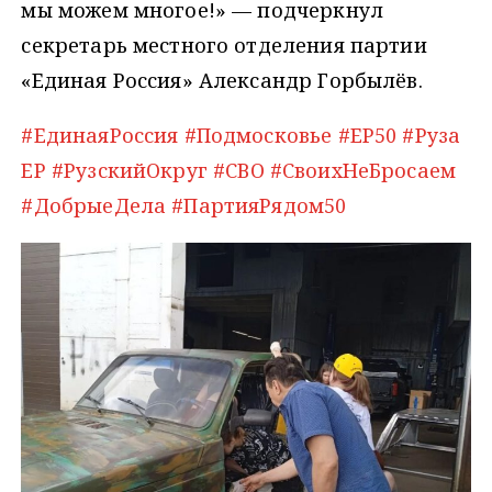
мы можем многое!» — подчеркнул
секретарь местного отделения партии
«Единая Россия» Александр Горбылёв.
#ЕдинаяРоссия
#Подмосковье
#ЕР50
#Руза
ЕР
#РузскийОкруг
#СВО
#СвоихНеБросаем
#ДобрыеДела
#ПартияРядом50