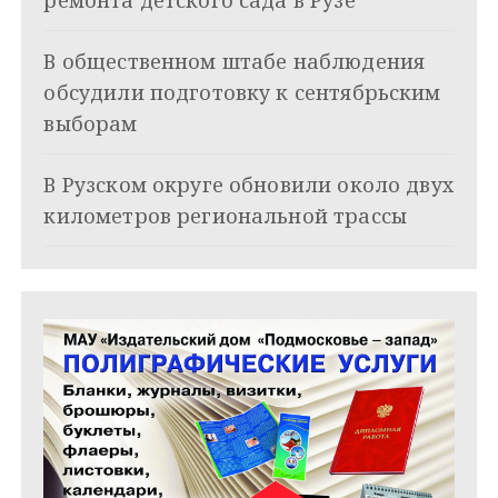
о
з
В общественном штабе наблюдения
обсудили подготовку к сентябрьским
а
выборам
п
и
В Рузском округе обновили около двух
километров региональной трассы
с
я
м