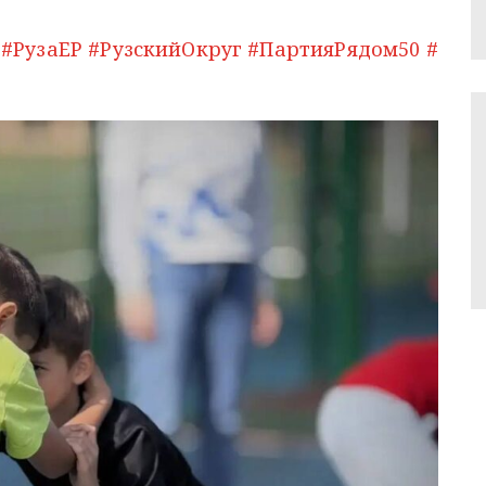
#РузаЕР
#РузскийОкруг
#ПартияРядом50
#