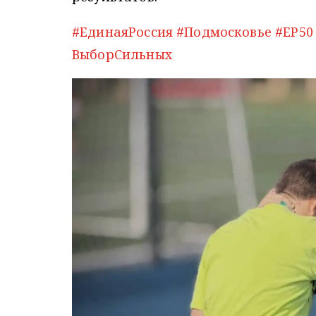
#ЕдинаяРоссия
#Подмосковье
#ЕР50
ВыборСильных