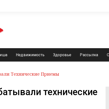
иша
Недвижимость
Здоровье
Рассылка
вали Технические Приемы
батывали технические