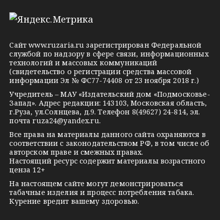
l
n
o
e
o
n
g
k
t
Сайт
www.ruzaria.ru
зарегистрирован Федеральной
r
l
a
службой по надзору в сфере связи, информационных
технологий и массовых коммуникаций
a
a
k
(свидетельство о регистрации средства массовой
m
s
t
информации Эл № ФС77-74408 от 23 ноября 2018 г.)
s
e
Учредитель – МАУ «Издательский дом «Подмосковье-
Запад». Адрес редакции: 143103, Московская область,
n
г.Руза, ул.Солнцева, д.9. Телефон 8(49627) 24-814, эл.
i
почта
ruza24@yandex.ru
.
k
Все права на материалы данного сайта охраняются в
соответствии с законодательством РФ, в том числе об
i
авторском праве и смежных правах.
Настоящий ресурс содержит материалы возрастного
ценза 12+
На настоящем сайте могут демонстрироваться
табачные изделия и процесс потребления табака.
Курение вредит вашему здоровью.