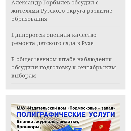
Александр Горбылёв обсудил с
п
жителями Рузского округа развитие
о
образования
з
Единороссы оценили качество
а
ремонта детского сада в Рузе
п
и
В общественном штабе наблюдения
обсудили подготовку к сентябрьским
с
выборам
я
м