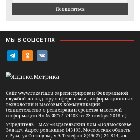
a
k
a
m
t
s
e
s
n
i
МЫ В СОЦСЕТЯХ
k
i
t
o
v
e
d
k
l
n
o
e
o
n
g
k
t
Сайт
www.ruzaria.ru
зарегистрирован Федеральной
r
l
a
службой по надзору в сфере связи, информационных
технологий и массовых коммуникаций
a
a
k
(свидетельство о регистрации средства массовой
m
s
t
информации Эл № ФС77-74408 от 23 ноября 2018 г.)
s
e
Учредитель – МАУ «Издательский дом «Подмосковье-
Запад». Адрес редакции: 143103, Московская область,
n
г.Руза, ул.Солнцева, д.9. Телефон 8(49627) 24-814, эл.