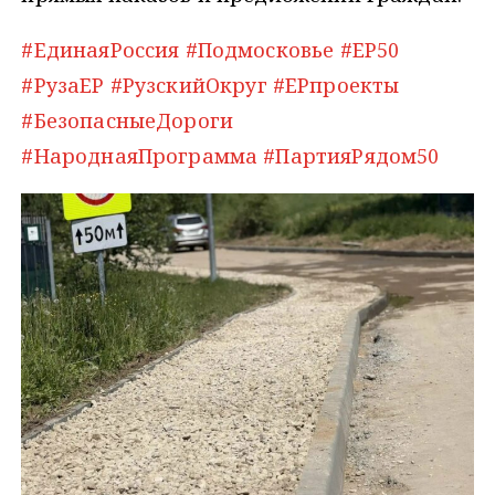
#ЕдинаяРоссия
#Подмосковье
#ЕР50
#РузаЕР
#РузскийОкруг
#ЕРпроекты
#БезопасныеДороги
#НароднаяПрограмма
#ПартияРядом50