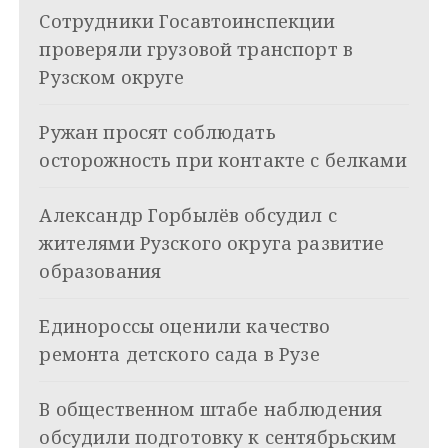
k
Сотрудники Госавтоинспекции
i
г
проверяли грузовой транспорт в
а
Рузском округе
ц
Ружан просят соблюдать
и
осторожность при контакте с белками
я
Александр Горбылёв обсудил с
п
жителями Рузского округа развитие
о
образования
з
Единороссы оценили качество
а
ремонта детского сада в Рузе
п
и
В общественном штабе наблюдения
обсудили подготовку к сентябрьским