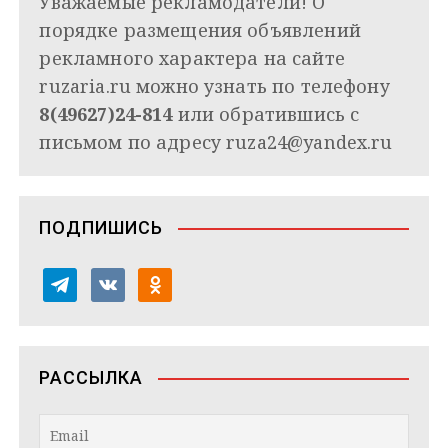
Уважаемые рекламодатели! О
порядке размещения объявлений
рекламного характера на сайте
ruzaria.ru можно узнать по телефону
8(49627)24-814
или обратившись с
письмом по адресу
ruza24@yandex.ru
ПОДПИШИСЬ
t
v
o
e
k
d
l
o
n
e
n
o
РАССЫЛКА
g
t
k
r
a
l