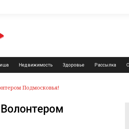
иша
Недвижимость
Здоровье
Рассылка
онтером Подмосковья!
 Волонтером