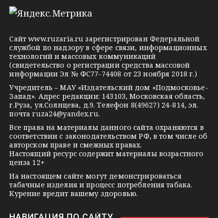
l
n
o
e
o
n
g
k
t
Сайт
www.ruzaria.ru
зарегистрирован Федеральной
r
l
a
службой по надзору в сфере связи, информационных
технологий и массовых коммуникаций
a
a
k
(свидетельство о регистрации средства массовой
m
s
t
информации Эл № ФС77-74408 от 23 ноября 2018 г.)
s
e
Учредитель – МАУ «Издательский дом «Подмосковье-
Запад». Адрес редакции: 143103, Московская область,
n
г.Руза, ул.Солнцева, д.9. Телефон 8(49627) 24-814, эл.
i
почта
ruza24@yandex.ru
.
k
Все права на материалы данного сайта охраняются в
соответствии с законодательством РФ, в том числе об
i
авторском праве и смежных правах.
Настоящий ресурс содержит материалы возрастного
ценза 12+
На настоящем сайте могут демонстрироваться
табачные изделия и процесс потребления табака.
Курение вредит вашему здоровью.
НАВИГАЦИЯ ПО САЙТУ