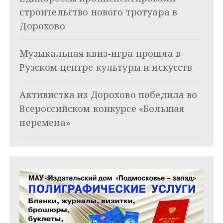
п
строительство нового тротуара в
о
Дорохово
з
Музыкальная квиз-игра прошла в
а
Рузском центре культуры и искусств
п
и
Активистка из Дорохово победила во
Всероссийском конкурсе «Большая
с
перемена»
я
м