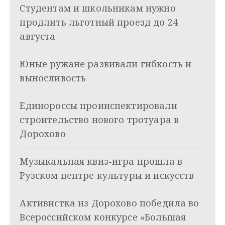
Студентам и школьникам нужно
i
г
продлить льготный проезд до 24
а
августа
ц
Юные ружане развивали гибкость и
и
выносливость
я
Единороссы проинспектировали
п
строительство нового тротуара в
о
Дорохово
з
Музыкальная квиз-игра прошла в
а
Рузском центре культуры и искусств
п
и
Активистка из Дорохово победила во
Всероссийском конкурсе «Большая