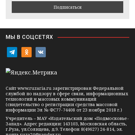
m
t
s
e
s
n
i
МЫ В СОЦСЕТЯХ
k
i
t
o
v
e
d
k
l
n
o
e
o
n
g
k
t
Сайт
www.ruzaria.ru
зарегистрирован Федеральной
r
l
a
службой по надзору в сфере связи, информационных
технологий и массовых коммуникаций
a
a
k
(свидетельство о регистрации средства массовой
m
s
t
информации Эл № ФС77-74408 от 23 ноября 2018 г.)
s
e
Учредитель – МАУ «Издательский дом «Подмосковье-
Запад». Адрес редакции: 143103, Московская область,
n
г.Руза, ул.Солнцева, д.9. Телефон 8(49627) 24-814, эл.
почта
ruza24@yandex.ru
.