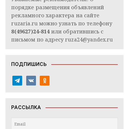
порядке размещения объявлений
рекламного характера на сайте
ruzaria.ru можно узнать по телефону
8(49627)24-814
или обратившись с
письмом по адресу
ruza24@yandex.ru
ПОДПИШИСЬ
t
v
o
e
k
d
l
o
n
e
n
o
РАССЫЛКА
g
t
k
r
a
l
a
k
a