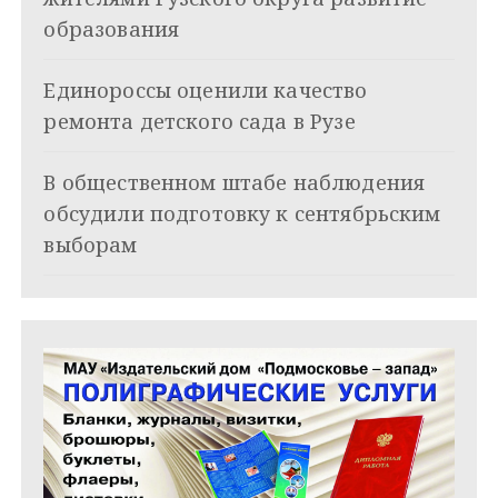
о
образования
з
Единороссы оценили качество
а
ремонта детского сада в Рузе
п
и
В общественном штабе наблюдения
обсудили подготовку к сентябрьским
с
выборам
я
м