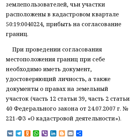
землепользователей, чьи участки
расположены в кадастровом квартале
50:19:0040224, прибыть на согласование
границ.
При проведении согласования
местоположения границ при себе
необходимо иметь документ,
удостоверяющий личность, а также
документы о правах на земельный
участок (часть 12 статьи 39, часть 2 статьи
40 Федерального закона от 24.07.2007 г. №
221-ФЗ «О кадастровой деятельности»).
V
T
O
W
V
L
B
E
О