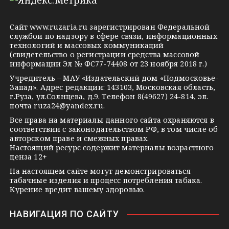
e
o
n
g
k
t
Сайт
www.ruzaria.ru
зарегистрирован Федеральной
r
l
a
службой по надзору в сфере связи, информационных
технологий и массовых коммуникаций
a
a
k
(свидетельство о регистрации средства массовой
m
s
t
информации Эл № ФС77-74408 от 23 ноября 2018 г.)
s
e
Учредитель – МАУ «Издательский дом «Подмосковье-
Запад». Адрес редакции: 143103, Московская область,
n
г.Руза, ул.Солнцева, д.9. Телефон 8(49627) 24-814, эл.
i
почта
ruza24@yandex.ru
.
k
Все права на материалы данного сайта охраняются в
соответствии с законодательством РФ, в том числе об
i
авторском праве и смежных правах.
Настоящий ресурс содержит материалы возрастного
ценза 12+
На настоящем сайте могут демонстрироваться
табачные изделия и процесс потребления табака.
Курение вредит вашему здоровью.
НАВИГАЦИЯ ПО САЙТУ