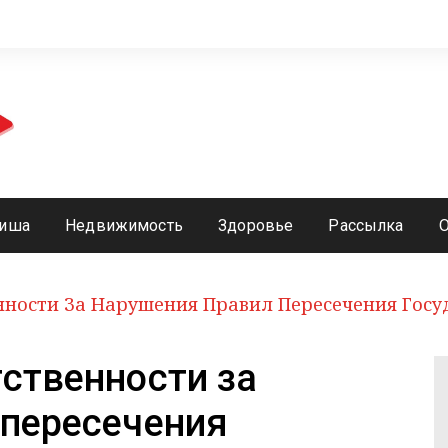
иша
Недвижимость
Здоровье
Рассылка
нности За Нарушения Правил Пересечения Гос
ственности за
 пересечения