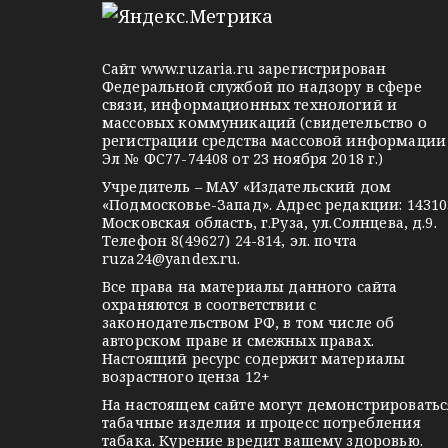
l
n
o
e
o
n
g
k
t
Сайт
www.ruzaria.ru
зарегистрирован
r
l
a
Федеральной службой по надзору в сфере
связи, информационных технологий и
a
a
k
массовых коммуникаций (свидетельство о
m
s
t
регистрации средства массовой информации
Эл № ФС77-74408 от 23 ноября 2018 г.)
s
e
Учредитель – МАУ «Издательский дом
n
«Подмосковье-Запад». Адрес редакции: 14310
i
Московская область, г.Руза, ул.Солнцева, д.9.
Телефон 8(49627) 24-814, эл. почта
k
ruza24@yandex.ru
.
i
Все права на материалы данного сайта
охраняются в соответствии с
законодательством РФ, в том числе об
авторском праве и смежных правах.
Настоящий ресурс содержит материалы
возрастного ценза 12+
На настоящем сайте могут демонстрироватьс
табачные изделия и процесс потребления
табака. Курение вредит вашему здоровью.