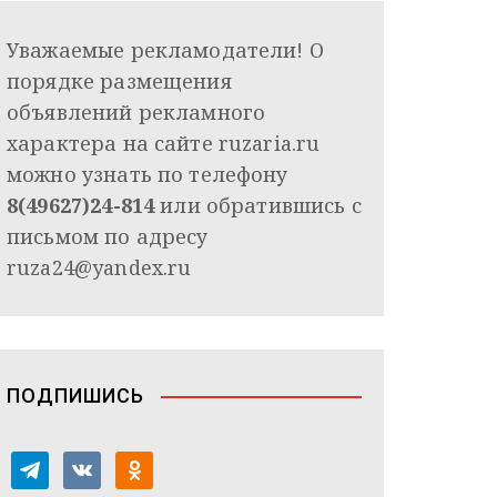
Уважаемые рекламодатели! О
порядке размещения
объявлений рекламного
характера на сайте ruzaria.ru
можно узнать по телефону
8(49627)24-814
или обратившись с
письмом по адресу
ruza24@yandex.ru
ПОДПИШИСЬ
t
v
o