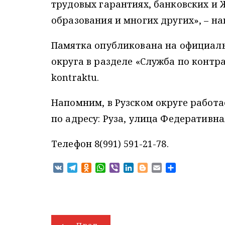
трудовых гарантиях, банковских и 
образования и многих других», –
Памятка опубликована на официаль
округа в разделе «Служба по контракт
kontraktu.
Напомним, в Рузском округе работа
по адресу: Руза, улица Федеративная
Телефон 8(991) 591-21-78.
V
T
O
W
V
L
B
E
О
K
e
d
h
i
i
l
m
т
l
n
a
b
n
o
a
п
e
o
t
e
k
g
i
р
g
k
s
r
e
g
l
а
r
l
A
d
e
в
Н