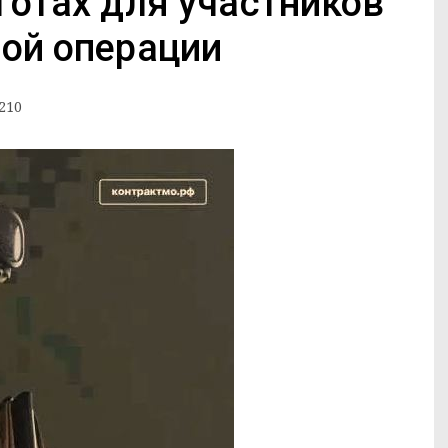
готах для участников
ой операции
210