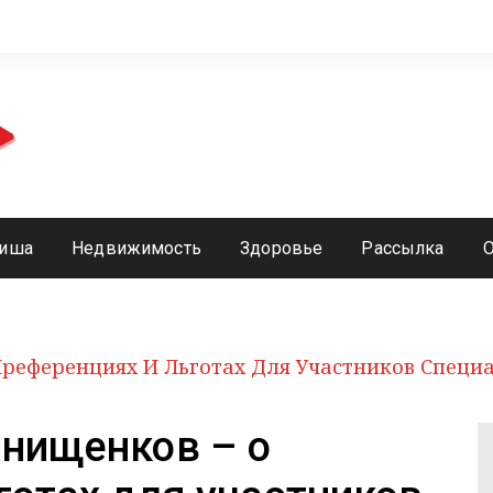
иша
Недвижимость
Здоровье
Рассылка
Преференциях И Льготах Для Участников Специ
Анищенков – о