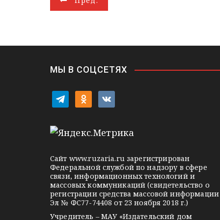
Пред.
a
a
p
I
r
и
m
s
p
n
т
а
s
ь
в
n
i
и
k
i
г
МЫ В СОЦСЕТЯХ
а
t
o
v
ц
e
d
k
l
n
o
и
e
o
n
я
g
k
t
Сайт
www.ruzaria.ru
зарегистрирован
п
r
l
a
Федеральной службой по надзору в сфере
связи, информационных технологий и
a
a
k
о
массовых коммуникаций (свидетельство о
m
s
t
регистрации средства массовой информации
з
Эл № ФС77-74408 от 23 ноября 2018 г.)
s
e
Учредитель – МАУ «Издательский дом