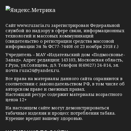
l
n
o
e
o
n
g
k
t
Сайт
www.ruzaria.ru
зарегистрирован Федеральной
r
l
a
службой по надзору в сфере связи, информационных
технологий и массовых коммуникаций
a
a
k
(свидетельство о регистрации средства массовой
m
s
t
информации Эл № ФС77-74408 от 23 ноября 2018 г.)
s
e
Учредитель – МАУ «Издательский дом «Подмосковье-
Запад». Адрес редакции: 143103, Московская область,
n
г.Руза, ул.Солнцева, д.9. Телефон 8(49627) 24-814, эл.
i
почта
ruza24@yandex.ru
.
k
Все права на материалы данного сайта охраняются в
соответствии с законодательством РФ, в том числе об
i
авторском праве и смежных правах.
Настоящий ресурс содержит материалы возрастного
ценза 12+
На настоящем сайте могут демонстрироваться
табачные изделия и процесс потребления табака.
Курение вредит вашему здоровью.