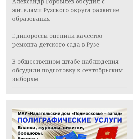
Александр Горбылёв обсудил с
п
жителями Рузского округа развитие
о
образования
з
Единороссы оценили качество
а
ремонта детского сада в Рузе
п
и
В общественном штабе наблюдения
обсудили подготовку к сентябрьским
с
выборам
я
м