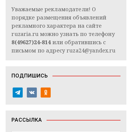
Уважаемые рекламодатели! О
порядке размещения объявлений
рекламного характера на сайте
ruzaria.ru можно узнать по телефону
8(49627)24-814
или обратившись с
письмом по адресу
ruza24@yandex.ru
ПОДПИШИСЬ
t
v
o
e
k
d
l
o
n
e
n
o
РАССЫЛКА
g
t
k