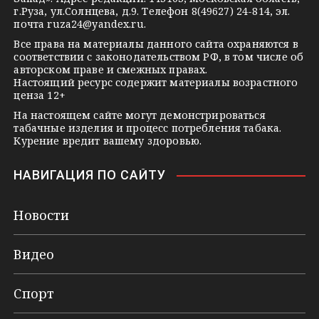
n
г.Руза, ул.Солнцева, д.9. Телефон 8(49627) 24-814, эл.
i
почта
ruza24@yandex.ru
.
k
Все права на материалы данного сайта охраняются в
соответствии с законодательством РФ, в том числе об
i
авторском праве и смежных правах.
Настоящий ресурс содержит материалы возрастного
ценза 12+
На настоящем сайте могут демонстрироваться
табачные изделия и процесс потребления табака.
Курение вредит вашему здоровью.
НАВИГАЦИЯ ПО САЙТУ
Новости
Видео
Спорт