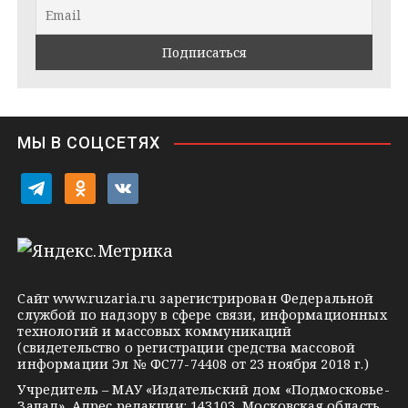
r
a
l
a
k
a
m
t
s
e
s
n
i
МЫ В СОЦСЕТЯХ
k
i
t
o
v
e
d
k
l
n
o
e
o
n
g
k
t
Сайт
www.ruzaria.ru
зарегистрирован Федеральной
r
l
a
службой по надзору в сфере связи, информационных
технологий и массовых коммуникаций
a
a
k
(свидетельство о регистрации средства массовой
m
s
t
информации Эл № ФС77-74408 от 23 ноября 2018 г.)
s
e
Учредитель – МАУ «Издательский дом «Подмосковье-
Запад». Адрес редакции: 143103, Московская область,