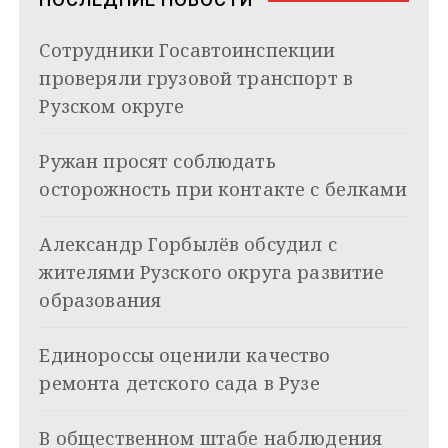
i
и
k
Сотрудники Госавтоинспекции
i
г
проверяли грузовой транспорт в
а
Рузском округе
ц
Ружан просят соблюдать
и
осторожность при контакте с белками
я
Александр Горбылёв обсудил с
п
жителями Рузского округа развитие
о
образования
з
Единороссы оценили качество
а
ремонта детского сада в Рузе
п
и
В общественном штабе наблюдения