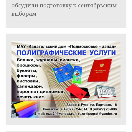
обсудили подготовку к сентябрьским
с
выборам
я
м