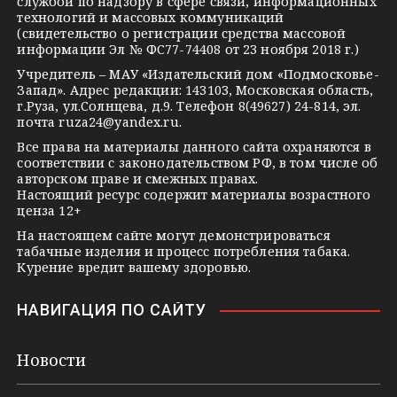
службой по надзору в сфере связи, информационных
технологий и массовых коммуникаций
a
a
k
(свидетельство о регистрации средства массовой
m
s
t
информации Эл № ФС77-74408 от 23 ноября 2018 г.)
s
e
Учредитель – МАУ «Издательский дом «Подмосковье-
Запад». Адрес редакции: 143103, Московская область,
n
г.Руза, ул.Солнцева, д.9. Телефон 8(49627) 24-814, эл.
i
почта
ruza24@yandex.ru
.
k
Все права на материалы данного сайта охраняются в
соответствии с законодательством РФ, в том числе об
i
авторском праве и смежных правах.
Настоящий ресурс содержит материалы возрастного
ценза 12+
На настоящем сайте могут демонстрироваться
табачные изделия и процесс потребления табака.
Курение вредит вашему здоровью.
НАВИГАЦИЯ ПО САЙТУ
Новости