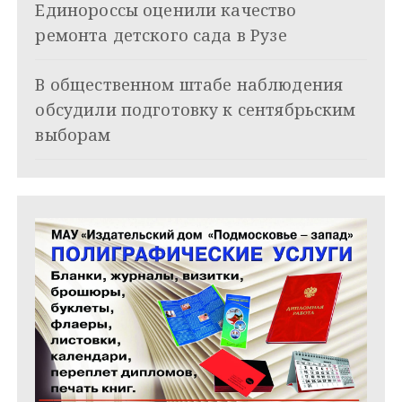
Единороссы оценили качество
а
ремонта детского сада в Рузе
п
и
В общественном штабе наблюдения
обсудили подготовку к сентябрьским
с
выборам
я
м