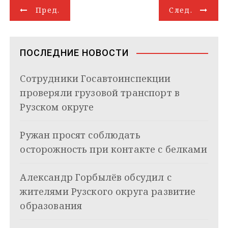
Н
r
l
A
d
e
в
Пред.
След.
a
a
p
I
r
и
а
m
s
p
n
т
s
ь
в
n
ПОСЛЕДНИЕ НОВОСТИ
i
и
k
Сотрудники Госавтоинспекции
i
г
проверяли грузовой транспорт в
а
Рузском округе
ц
Ружан просят соблюдать
и
осторожность при контакте с белками
я
Александр Горбылёв обсудил с
п
жителями Рузского округа развитие
о
образования
з