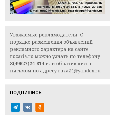
Уважаемые рекламодатели! О
порядке размещения объявлений
рекламного характера на сайте
ruzaria.ru можно узнать по телефону
8(49627)24-814
или обратившись с
письмом по адресу
ruza24@yandex.ru
ПОДПИШИСЬ
t
v
o
e
k
d