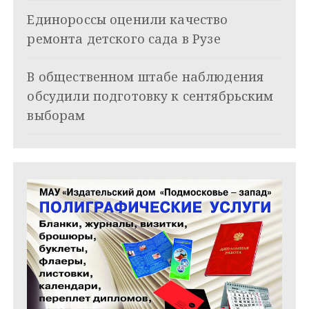
з
Единороссы оценили качество
а
ремонта детского сада в Рузе
п
и
В общественном штабе наблюдения
обсудили подготовку к сентябрьским
с
выборам
я
м