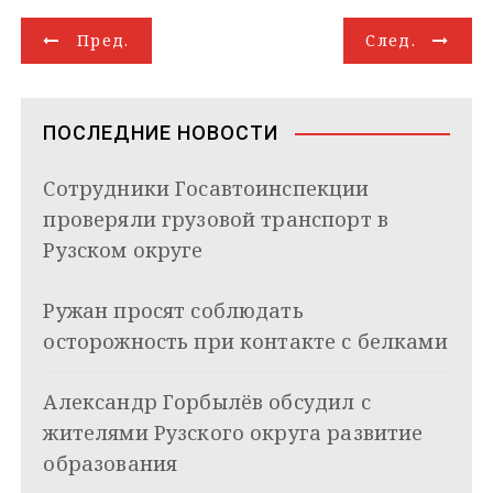
g
k
s
r
e
g
l
а
Н
r
l
A
d
e
в
Пред.
След.
a
a
p
I
r
и
а
m
s
p
n
т
s
ь
в
n
ПОСЛЕДНИЕ НОВОСТИ
i
и
k
Сотрудники Госавтоинспекции
i
г
проверяли грузовой транспорт в
а
Рузском округе
ц
Ружан просят соблюдать
и
осторожность при контакте с белками
я
Александр Горбылёв обсудил с
п
жителями Рузского округа развитие
о
образования