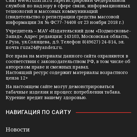
Сайт
www.ruzaria.ru
зарегистрирован Федеральной
r
l
a
службой по надзору в сфере связи, информационных
технологий и массовых коммуникаций
a
a
k
(свидетельство о регистрации средства массовой
m
s
t
информации Эл № ФС77-74408 от 23 ноября 2018 г.)
s
e
Учредитель – МАУ «Издательский дом «Подмосковье-
Запад». Адрес редакции: 143103, Московская область,
n
г.Руза, ул.Солнцева, д.9. Телефон 8(49627) 24-814, эл.
i
почта
ruza24@yandex.ru
.
k
Все права на материалы данного сайта охраняются в
соответствии с законодательством РФ, в том числе об
i
авторском праве и смежных правах.
Настоящий ресурс содержит материалы возрастного
ценза 12+
На настоящем сайте могут демонстрироваться
табачные изделия и процесс потребления табака.
Курение вредит вашему здоровью.
НАВИГАЦИЯ ПО САЙТУ
Новости