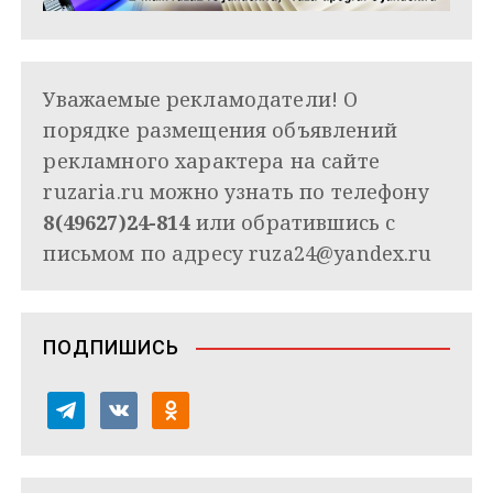
Уважаемые рекламодатели! О
порядке размещения объявлений
рекламного характера на сайте
ruzaria.ru можно узнать по телефону
8(49627)24-814
или обратившись с
письмом по адресу
ruza24@yandex.ru
ПОДПИШИСЬ
t
v
o
e
k
d
l
o
n