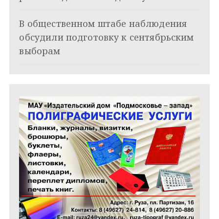
п
и
В общественном штабе наблюдения
обсудили подготовку к сентябрьским
с
выборам
я
м