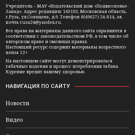
s
e
Учредитель – МАУ «Издательский дом «Подмосковье-
Запад». Адрес редакции: 143103, Московская область,
n
г.Руза, ул.Солнцева, д.9. Телефон 8(49627) 24-814, эл.
i
почта
ruza24@yandex.ru
.
k
Все права на материалы данного сайта охраняются в
соответствии с законодательством РФ, в том числе об
i
авторском праве и смежных правах.
Настоящий ресурс содержит материалы возрастного
ценза 12+
На настоящем сайте могут демонстрироваться
табачные изделия и процесс потребления табака.
Курение вредит вашему здоровью.
НАВИГАЦИЯ ПО САЙТУ
Новости
Видео