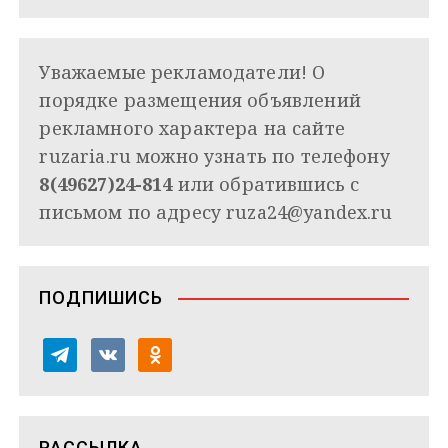
Уважаемые рекламодатели! О
порядке размещения объявлений
рекламного характера на сайте
ruzaria.ru можно узнать по телефону
8(49627)24-814
или обратившись с
письмом по адресу
ruza24@yandex.ru
ПОДПИШИСЬ
t
v
o
e
k
d
l
o
n
e
n
o
РАССЫЛКА