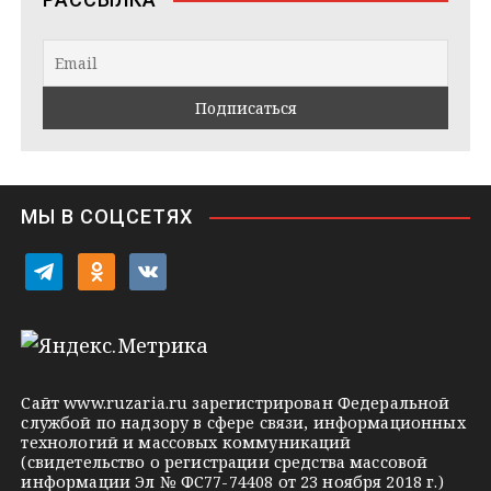
g
t
k
r
a
l
a
k
a
m
t
s
e
s
n
i
МЫ В СОЦСЕТЯХ
k
i
t
o
v
e
d
k
l
n
o
e
o
n
g
k
t
Сайт
www.ruzaria.ru
зарегистрирован Федеральной
r
l
a
службой по надзору в сфере связи, информационных
технологий и массовых коммуникаций
a
a
k
(свидетельство о регистрации средства массовой
m
s
t
информации Эл № ФС77-74408 от 23 ноября 2018 г.)