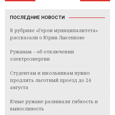
а
m
s
p
n
т
s
ь
в
n
ПОСЛЕДНИЕ НОВОСТИ
i
и
k
В рубрике «Герои муниципалитета»
i
г
рассказали о Юрии Лысенкове
а
Ружанам – об отключении
ц
электроэнергии
и
я
Студентам и школьникам нужно
продлить льготный проезд до 24
п
августа
о
з
Юные ружане развивали гибкость и
выносливость
а