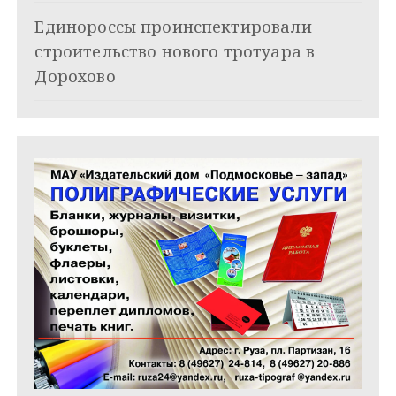
п
Единороссы проинспектировали
и
строительство нового тротуара в
Дорохово
с
я
м