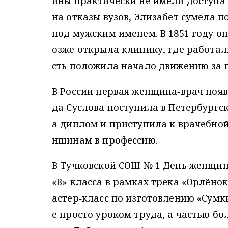
ины практически не имели доступа
на отказы вузов, Элизабет сумела 
под мужским именем. В 1851 году о
озже открыла клинику, где работа
сть положила начало движению за г
В России первая женщина‑врач появ
да Суслова поступила в Петербургс
а диплом и приступила к врачебной
нщинам в профессию.
В Тучковской СОШ № 1 День женщин
«В» класса в рамках трека «Орлёно
астер‑класс по изготовлению «Сумки
е просто уроком труда, а частью б