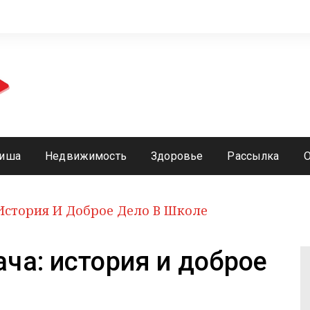
иша
Недвижимость
Здоровье
Рассылка
История И Доброе Дело В Школе
ча: история и доброе