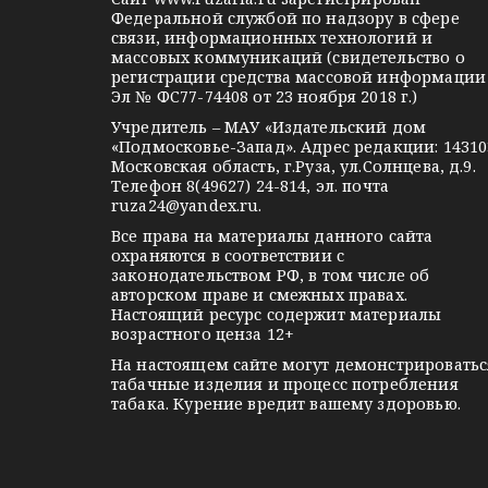
п
r
l
a
Федеральной службой по надзору в сфере
связи, информационных технологий и
a
a
k
о
массовых коммуникаций (свидетельство о
m
s
t
регистрации средства массовой информации
з
Эл № ФС77-74408 от 23 ноября 2018 г.)
s
e
Учредитель – МАУ «Издательский дом
а
n
«Подмосковье-Запад». Адрес редакции: 14310
i
Московская область, г.Руза, ул.Солнцева, д.9.
п
Телефон 8(49627) 24-814, эл. почта
k
ruza24@yandex.ru
.
и
i
Все права на материалы данного сайта
охраняются в соответствии с
с
законодательством РФ, в том числе об
авторском праве и смежных правах.
я
Настоящий ресурс содержит материалы
возрастного ценза 12+
м
На настоящем сайте могут демонстрироватьс
табачные изделия и процесс потребления
табака. Курение вредит вашему здоровью.