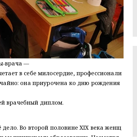
ы‑врача —
четает в себе милосердие, профессионали
лучайно: она приурочена ко дню рождения
ей врачебный диплом.
ё дело. Во второй половине XIX века женщ