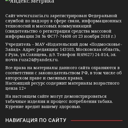
e
o
n
g
k
t
Сайт
www.ruzaria.ru
зарегистрирован Федеральной
r
l
a
службой по надзору в сфере связи, информационных
технологий и массовых коммуникаций
a
a
k
(свидетельство о регистрации средства массовой
m
s
t
информации Эл № ФС77-74408 от 23 ноября 2018 г.)
s
e
Учредитель – МАУ «Издательский дом «Подмосковье-
Запад». Адрес редакции: 143103, Московская область,
n
г.Руза, ул.Солнцева, д.9. Телефон 8(49627) 24-814, эл.
i
почта
ruza24@yandex.ru
.
k
Все права на материалы данного сайта охраняются в
соответствии с законодательством РФ, в том числе об
i
авторском праве и смежных правах.
Настоящий ресурс содержит материалы возрастного
ценза 12+
На настоящем сайте могут демонстрироваться
табачные изделия и процесс потребления табака.
Курение вредит вашему здоровью.
НАВИГАЦИЯ ПО САЙТУ