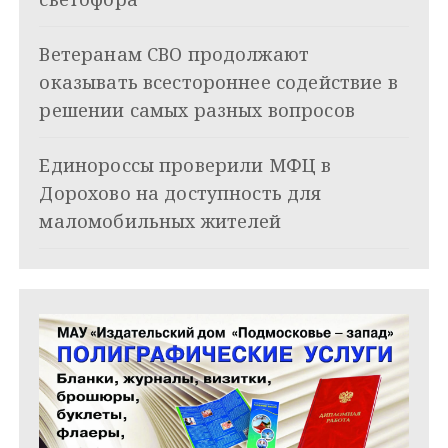
з
Ветеранам СВО продолжают
а
оказывать всестороннее содействие в
п
решении самых разных вопросов
и
Единороссы проверили МФЦ в
с
Дорохово на доступность для
я
маломобильных жителей
м