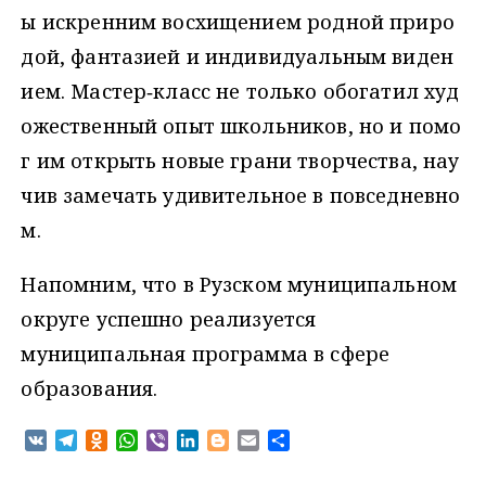
ы искренним восхищением родной приро
дой, фантазией и индивидуальным виден
ием. Мастер‑класс не только обогатил худ
ожественный опыт школьников, но и помо
г им открыть новые грани творчества, нау
чив замечать удивительное в повседневно
м.
Напомним, что в Рузском муниципальном
округе успешно реализуется
муниципальная программа в сфере
образования.
V
T
O
W
V
L
B
E
О
K
e
d
h
i
i
l
m
т
l
n
a
b
n
o
a
п