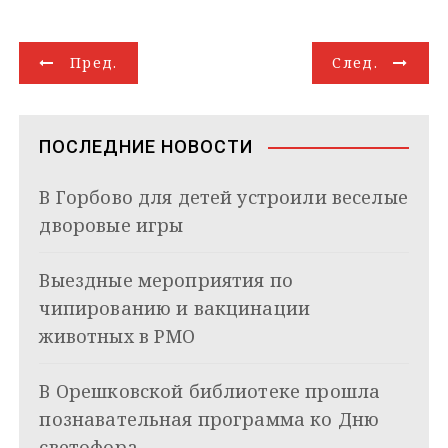
e
o
t
e
k
g
i
р
g
k
s
r
e
g
l
а
Н
r
l
A
d
e
в
Пред.
След.
a
a
p
I
r
и
а
m
s
p
n
т
s
ь
в
n
ПОСЛЕДНИЕ НОВОСТИ
i
и
k
В Горбово для детей устроили веселые
i
г
дворовые игры
а
Выездные мероприятия по
ц
чипированию и вакцинации
и
животных в РМО
я
В Орешковской библиотеке прошла
п
познавательная программа ко Дню
о
светофора