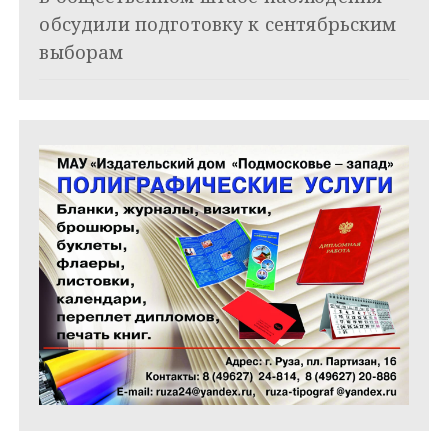
и
обсудили подготовку к сентябрьским
с
выборам
я
м