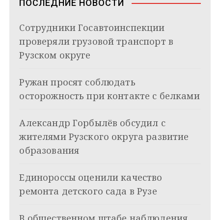
ПОСЛЕДНИЕ НОВОСТИ
i
и
k
Сотрудники Госавтоинспекции
i
г
проверяли грузовой транспорт в
а
Рузском округе
ц
Ружан просят соблюдать
и
осторожность при контакте с белками
я
Александр Горбылёв обсудил с
п
жителями Рузского округа развитие
о
образования
з
Единороссы оценили качество
а
ремонта детского сада в Рузе
п
В общественном штабе наблюдения