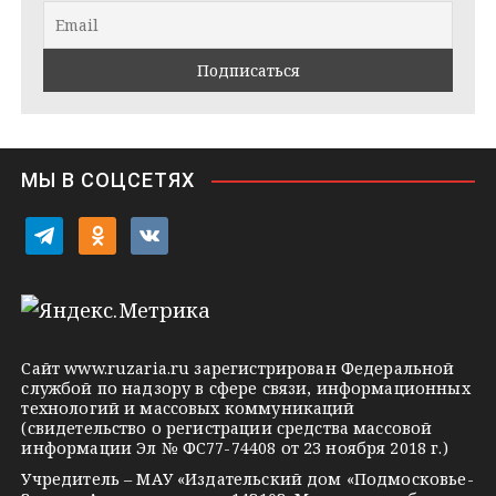
r
a
l
a
k
a
m
t
s
e
s
n
i
МЫ В СОЦСЕТЯХ
k
i
t
o
v
e
d
k
l
n
o
e
o
n
g
k
t
Сайт
www.ruzaria.ru
зарегистрирован Федеральной
r
l
a
службой по надзору в сфере связи, информационных
технологий и массовых коммуникаций
a
a
k
(свидетельство о регистрации средства массовой
m
s
t
информации Эл № ФС77-74408 от 23 ноября 2018 г.)
s
e
Учредитель – МАУ «Издательский дом «Подмосковье-