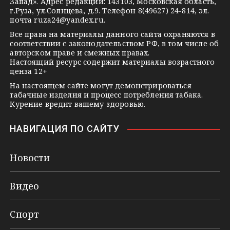
Запад». Адрес редакции: 143103, Московская область,
n
г.Руза, ул.Солнцева, д.9. Телефон 8(49627) 24-814, эл.
i
почта
ruza24@yandex.ru
.
k
Все права на материалы данного сайта охраняются в
соответствии с законодательством РФ, в том числе об
i
авторском праве и смежных правах.
Настоящий ресурс содержит материалы возрастного
ценза 12+
На настоящем сайте могут демонстрироваться
табачные изделия и процесс потребления табака.
Курение вредит вашему здоровью.
НАВИГАЦИЯ ПО САЙТУ
Новости
Видео
Спорт