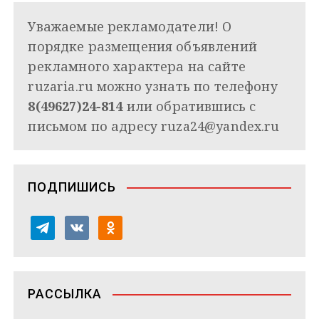
Уважаемые рекламодатели! О
порядке размещения объявлений
рекламного характера на сайте
ruzaria.ru можно узнать по телефону
8(49627)24-814
или обратившись с
письмом по адресу
ruza24@yandex.ru
ПОДПИШИСЬ
t
v
o
e
k
d
l
o
n
e
n
o
РАССЫЛКА
g
t
k