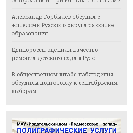
осторожность при контакте с белками
я
Александр Горбылёв обсудил с
п
жителями Рузского округа развитие
о
образования
з
Единороссы оценили качество
а
ремонта детского сада в Рузе
п
и
В общественном штабе наблюдения
обсудили подготовку к сентябрьским
с
выборам
я
м