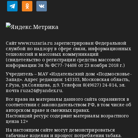
i
t
o
v
e
d
k
l
n
o
e
o
n
g
k
t
Сайт
www.ruzaria.ru
зарегистрирован Федеральной
r
l
a
службой по надзору в сфере связи, информационных
технологий и массовых коммуникаций
a
a
k
(свидетельство о регистрации средства массовой
m
s
t
информации Эл № ФС77-74408 от 23 ноября 2018 г.)
s
e
Учредитель – МАУ «Издательский дом «Подмосковье-
Запад». Адрес редакции: 143103, Московская область,
n
г.Руза, ул.Солнцева, д.9. Телефон 8(49627) 24-814, эл.
i
почта
ruza24@yandex.ru
.
k
Все права на материалы данного сайта охраняются в
соответствии с законодательством РФ, в том числе об
i
авторском праве и смежных правах.
Настоящий ресурс содержит материалы возрастного
ценза 12+
На настоящем сайте могут демонстрироваться
табачные изделия и процесс потребления табака.