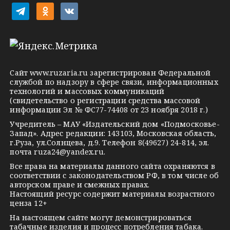
i
t
o
v
e
d
k
l
n
o
e
o
n
g
k
t
Сайт
www.ruzaria.ru
зарегистрирован Федеральной
r
l
a
службой по надзору в сфере связи, информационных
технологий и массовых коммуникаций
a
a
k
(свидетельство о регистрации средства массовой
m
s
t
информации Эл № ФС77-74408 от 23 ноября 2018 г.)
s
e
Учредитель – МАУ «Издательский дом «Подмосковье-
Запад». Адрес редакции: 143103, Московская область,
n
г.Руза, ул.Солнцева, д.9. Телефон 8(49627) 24-814, эл.
i
почта
ruza24@yandex.ru
.
k
Все права на материалы данного сайта охраняются в
соответствии с законодательством РФ, в том числе об
i
авторском праве и смежных правах.
Настоящий ресурс содержит материалы возрастного
ценза 12+
На настоящем сайте могут демонстрироваться
табачные изделия и процесс потребления табака.