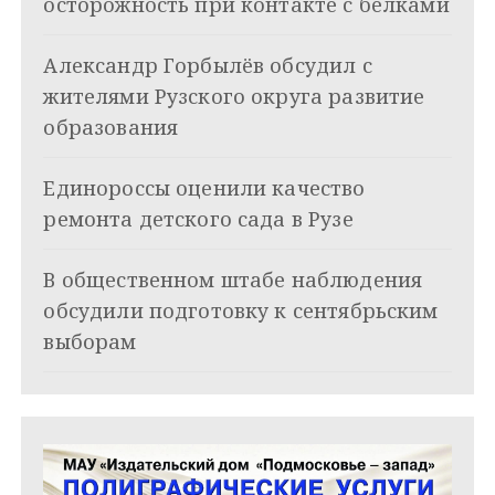
осторожность при контакте с белками
я
Александр Горбылёв обсудил с
п
жителями Рузского округа развитие
о
образования
з
Единороссы оценили качество
а
ремонта детского сада в Рузе
п
и
В общественном штабе наблюдения
обсудили подготовку к сентябрьским
с
выборам
я
м