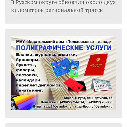
и
В Рузском округе обновили около двух
километров региональной трассы
с
я
м