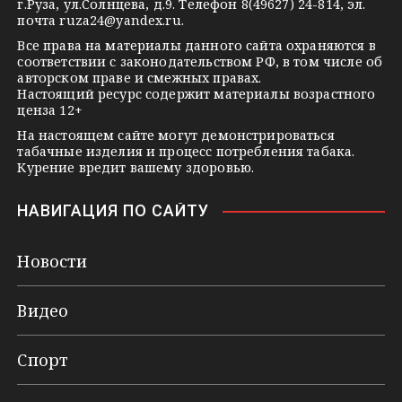
г.Руза, ул.Солнцева, д.9. Телефон 8(49627) 24-814, эл.
i
почта
ruza24@yandex.ru
.
k
Все права на материалы данного сайта охраняются в
соответствии с законодательством РФ, в том числе об
i
авторском праве и смежных правах.
Настоящий ресурс содержит материалы возрастного
ценза 12+
На настоящем сайте могут демонстрироваться
табачные изделия и процесс потребления табака.
Курение вредит вашему здоровью.
НАВИГАЦИЯ ПО САЙТУ
Новости
Видео
Спорт