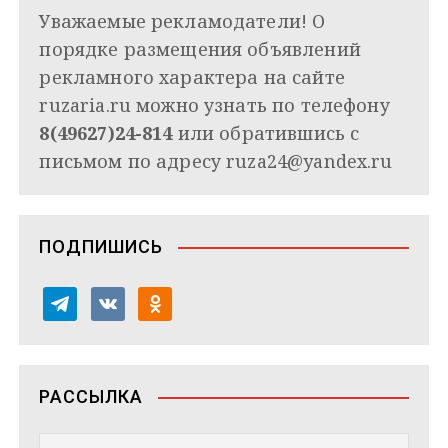
Уважаемые рекламодатели! О
порядке размещения объявлений
рекламного характера на сайте
ruzaria.ru можно узнать по телефону
8(49627)24-814
или обратившись с
письмом по адресу
ruza24@yandex.ru
ПОДПИШИСЬ
t
v
o
e
k
d
l
o
n
e
n
o
РАССЫЛКА
g
t
k
r
a
l