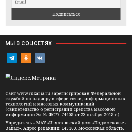
a
k
a
m
t
s
e
s
n
i
МЫ В СОЦСЕТЯХ
k
i
t
o
v
e
d
k
l
n
o
e
o
n
g
k
t
Сайт
www.ruzaria.ru
зарегистрирован Федеральной
r
l
a
службой по надзору в сфере связи, информационных
технологий и массовых коммуникаций
a
a
k
(свидетельство о регистрации средства массовой
m
s
t
информации Эл № ФС77-74408 от 23 ноября 2018 г.)
s
e
Учредитель – МАУ «Издательский дом «Подмосковье-
Запад». Адрес редакции: 143103, Московская область,
n