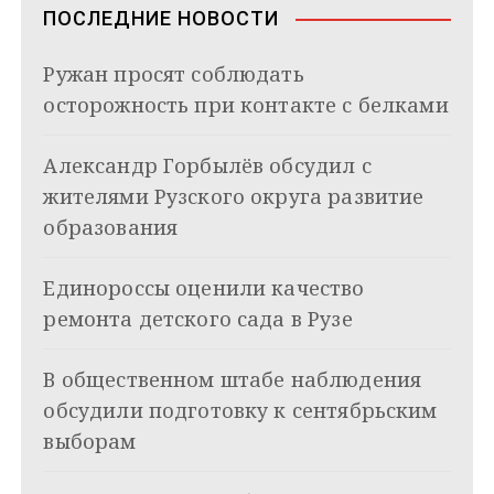
в
n
ПОСЛЕДНИЕ НОВОСТИ
i
и
k
Ружан просят соблюдать
i
г
осторожность при контакте с белками
а
Александр Горбылёв обсудил с
ц
жителями Рузского округа развитие
и
образования
я
Единороссы оценили качество
п
ремонта детского сада в Рузе
о
з
В общественном штабе наблюдения
обсудили подготовку к сентябрьским
а
выборам
п