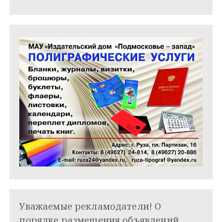
я
м
Уважаемые рекламодатели! О
порядке размещения объявлений