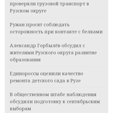
г
проверяли грузовой транспорт в
а
Рузском округе
ц
Ружан просят соблюдать
и
осторожность при контакте с белками
я
Александр Горбылёв обсудил с
п
жителями Рузского округа развитие
о
образования
з
Единороссы оценили качество
а
ремонта детского сада в Рузе
п
и
В общественном штабе наблюдения
обсудили подготовку к сентябрьским
с
выборам