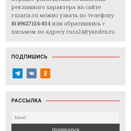
рекламного характера на сайте
ruzaria.ru можно узнать по телефону
8(49627)24-814
или обратившись с
письмом по адресу
ruza24@yandex.ru
ПОДПИШИСЬ
t
v
o
e
k
d
l
o
n
e
n
o
РАССЫЛКА
g
t
k
r
a
l
a
k
a
m
t
s