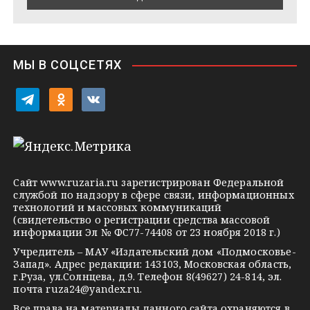
e
s
n
i
МЫ В СОЦСЕТЯХ
k
i
t
o
v
e
d
k
l
n
o
e
o
n
g
k
t
Сайт
www.ruzaria.ru
зарегистрирован Федеральной
r
l
a
службой по надзору в сфере связи, информационных
технологий и массовых коммуникаций
a
a
k
(свидетельство о регистрации средства массовой
m
s
t
информации Эл № ФС77-74408 от 23 ноября 2018 г.)
s
e
Учредитель – МАУ «Издательский дом «Подмосковье-
Запад». Адрес редакции: 143103, Московская область,
n
г.Руза, ул.Солнцева, д.9. Телефон 8(49627) 24-814, эл.
i
почта
ruza24@yandex.ru
.
k
Все права на материалы данного сайта охраняются в